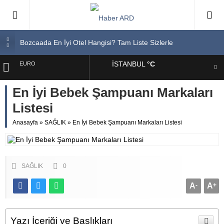
Bozcaada En İyi Otel Hangisi? Tam Liste Sizlerle
En İyi Bilgisayar Markaları
İSTANBUL
°C
ALTIN
En İyi Biotin Hapı Markaları Tam Listesi
En İyi Kargo Firması
En İyi Bebek Şampuanı Markaları
BIST
En İyi Spor Ayakkabı Markaları
Listesi
DOLAR
Anasayfa
»
SAĞLIK
»
En İyi Bebek Şampuanı Markaları Listesi
EURO
SAĞLIK
0
A
-
A
+
Yazı İçeriği ve Başlıkları