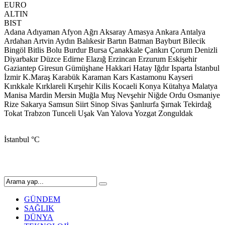
EURO
ALTIN
BIST
Adana
Adıyaman
Afyon
Ağrı
Aksaray
Amasya
Ankara
Antalya
Ardahan
Artvin
Aydın
Balıkesir
Bartın
Batman
Bayburt
Bilecik
Bingöl
Bitlis
Bolu
Burdur
Bursa
Çanakkale
Çankırı
Çorum
Denizli
Diyarbakır
Düzce
Edirne
Elazığ
Erzincan
Erzurum
Eskişehir
Gaziantep
Giresun
Gümüşhane
Hakkari
Hatay
Iğdır
Isparta
İstanbul
İzmir
K.Maraş
Karabük
Karaman
Kars
Kastamonu
Kayseri
Kırıkkale
Kırklareli
Kırşehir
Kilis
Kocaeli
Konya
Kütahya
Malatya
Manisa
Mardin
Mersin
Muğla
Muş
Nevşehir
Niğde
Ordu
Osmaniye
Rize
Sakarya
Samsun
Siirt
Sinop
Sivas
Şanlıurfa
Şırnak
Tekirdağ
Tokat
Trabzon
Tunceli
Uşak
Van
Yalova
Yozgat
Zonguldak
İstanbul
°C
GÜNDEM
SAĞLIK
DÜNYA