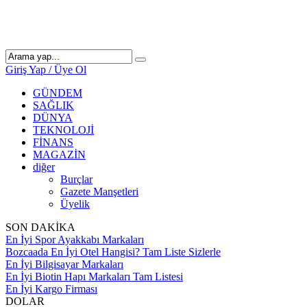
Giriş Yap / Üye Ol
GÜNDEM
SAĞLIK
DÜNYA
TEKNOLOJİ
FİNANS
MAGAZİN
diğer
Burçlar
Gazete Manşetleri
Üyelik
SON DAKİKA
En İyi Spor Ayakkabı Markaları
Bozcaada En İyi Otel Hangisi? Tam Liste Sizlerle
En İyi Bilgisayar Markaları
En İyi Biotin Hapı Markaları Tam Listesi
En İyi Kargo Firması
DOLAR