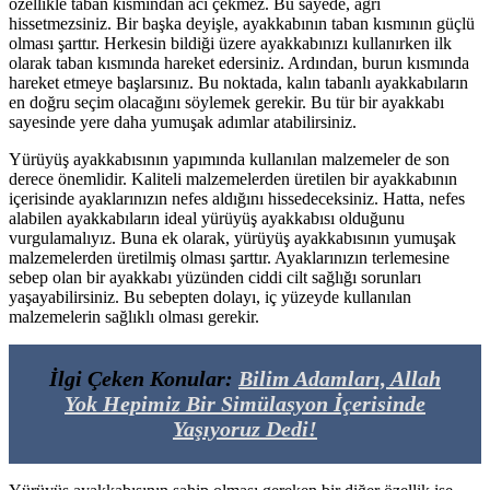
özellikle taban kısmından acı çekmez. Bu sayede, ağrı
hissetmezsiniz. Bir başka deyişle, ayakkabının taban kısmının güçlü
olması şarttır. Herkesin bildiği üzere ayakkabınızı kullanırken ilk
olarak taban kısmında hareket edersiniz. Ardından, burun kısmında
hareket etmeye başlarsınız. Bu noktada, kalın tabanlı ayakkabıların
en doğru seçim olacağını söylemek gerekir. Bu tür bir ayakkabı
sayesinde yere daha yumuşak adımlar atabilirsiniz.
Yürüyüş ayakkabısının yapımında kullanılan malzemeler de son
derece önemlidir. Kaliteli malzemelerden üretilen bir ayakkabının
içerisinde ayaklarınızın nefes aldığını hissedeceksiniz. Hatta, nefes
alabilen ayakkabıların ideal yürüyüş ayakkabısı olduğunu
vurgulamalıyız. Buna ek olarak, yürüyüş ayakkabısının yumuşak
malzemelerden üretilmiş olması şarttır. Ayaklarınızın terlemesine
sebep olan bir ayakkabı yüzünden ciddi cilt sağlığı sorunları
yaşayabilirsiniz. Bu sebepten dolayı, iç yüzeyde kullanılan
malzemelerin sağlıklı olması gerekir.
İlgi Çeken Konular:
Bilim Adamları, Allah
Yok Hepimiz Bir Simülasyon İçerisinde
Yaşıyoruz Dedi!