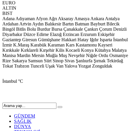
EURO
ALTIN
BIST
Adana
Adıyaman
Afyon
Ağrı
Aksaray
Amasya
Ankara
Antalya
Ardahan
Artvin
Aydın
Balıkesir
Bartın
Batman
Bayburt
Bilecik
Bingöl
Bitlis
Bolu
Burdur
Bursa
Çanakkale
Çankırı
Çorum
Denizli
Diyarbakır
Düzce
Edirne
Elazığ
Erzincan
Erzurum
Eskişehir
Gaziantep
Giresun
Gümüşhane
Hakkari
Hatay
Iğdır
Isparta
İstanbul
İzmir
K.Maraş
Karabük
Karaman
Kars
Kastamonu
Kayseri
Kırıkkale
Kırklareli
Kırşehir
Kilis
Kocaeli
Konya
Kütahya
Malatya
Manisa
Mardin
Mersin
Muğla
Muş
Nevşehir
Niğde
Ordu
Osmaniye
Rize
Sakarya
Samsun
Siirt
Sinop
Sivas
Şanlıurfa
Şırnak
Tekirdağ
Tokat
Trabzon
Tunceli
Uşak
Van
Yalova
Yozgat
Zonguldak
İstanbul
°C
GÜNDEM
SAĞLIK
DÜNYA