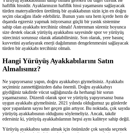
Yürüyüş ayakkabısının sahip olması gereken bir diğer özellik ise
hafiflik hissidir. Ayaklarınızın hafiflik hissi yaşamasını sağlayacak
türden materyallerden üretilmiş bir ayakkabının sizin için en doğru
seçim olacağını ifade edebiliriz. Bunun yanı sıra hem içerde hem de
dışarıda egzersiz yapmak istiyorsanız güçlü bir yastık sistemine
sahip olan ayakkabı tercihiniz olmalı! Antrenman süreniz boyunca
size destek olacak yürüyüş ayakkabısı sayesinde spor ve yürüyüş
sürecinizi sorunsuz olarak atlatabilirsiniz. Son olarak, yere basınç
kuvvetini ayarlayarak enerji dağılımının dengelenmesini sağlayacak
türden bir ayakkabı tercihiniz olmalı.
Hangi Yürüyüş Ayakkabılarını Satın
Almalısınız?
Ne yapıyorsanız yapın, doğru ayakkabıyı giymelisiniz. Ayakkabı
seçiminiz zannettiğinizden daha önemli. Doğru ayakkabıyı
giydiğiniz takdirde vücut sağlığınızda da herhangi bir sorun
yaşamazsınız. Düzenli olarak spor ve yürüyüş yapıyorsanız buna
uygun ayakkabı giymelisiniz. 2021 yılında olduğumuz şu günlerde
spor yapanların sayısı her geçen gün artıyor. Bu noktada, çok sayıda
yürüyüş ayakkabısının olduğunu söylemeliyiz. Ancak, takdir
edersiniz ki, yürüyüş ayakkabılarının hepsi aynı kaliteye sahip değil.
Yürüyüş ayakkabısı satın almak için önünüzde çok sayıda seçenek