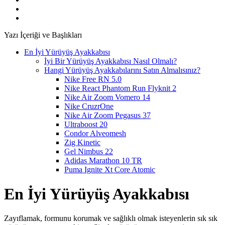
Yazı İçeriği ve Başlıkları
En İyi Yürüyüş Ayakkabısı
İyi Bir Yürüyüş Ayakkabısı Nasıl Olmalı?
Hangi Yürüyüş Ayakkabılarını Satın Almalısınız?
Nike Free RN 5.0
Nike React Phantom Run Flyknit 2
Nike Air Zoom Vomero 14
Nike CruzrOne
Nike Air Zoom Pegasus 37
Ultraboost 20
Condor Alveomesh
Zig Kinetic
Gel Nimbus 22
Adidas Marathon 10 TR
Puma Ignite Xt Core Atomic
En İyi Yürüyüş Ayakkabısı
Zayıflamak, formunu korumak ve sağlıklı olmak isteyenlerin sık sık