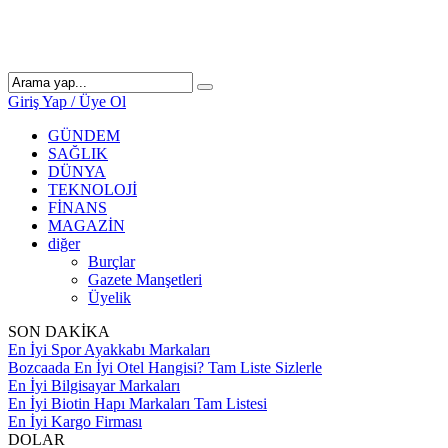
Giriş Yap / Üye Ol
GÜNDEM
SAĞLIK
DÜNYA
TEKNOLOJİ
FİNANS
MAGAZİN
diğer
Burçlar
Gazete Manşetleri
Üyelik
SON DAKİKA
En İyi Spor Ayakkabı Markaları
Bozcaada En İyi Otel Hangisi? Tam Liste Sizlerle
En İyi Bilgisayar Markaları
En İyi Biotin Hapı Markaları Tam Listesi
En İyi Kargo Firması
DOLAR