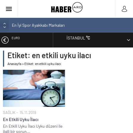
En İyi Spor Ayakkabı Markaları
Bozcaada En İyi Otel Hangisi? Tam Liste Sizlerle
İSTANBUL
°C
EURO
En İyi Bilgisayar Markaları
En İyi Biotin Hapı Markaları Tam Listesi
Etiket:
en etkili uyku ilacı
ALTIN
En İyi Kargo Firması
Anasayfa
»
Etiket: en etkili uyku ilacı
BIST
DOLAR
SAĞLIK
15.11.2019
En Etkili Uyku İlacı
En Etkili Uyku İlacı Uyku düzeni ile
ilgili bir sorun...