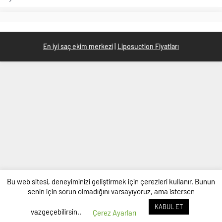
En iyi saç ekim merkezi
|
Liposuction Fiyatları
Bu web sitesi, deneyiminizi geliştirmek için çerezleri kullanır. Bunun
senin için sorun olmadığını varsayıyoruz, ama istersen
KABUL ET
vazgeçebilirsin..
Çerez Ayarları