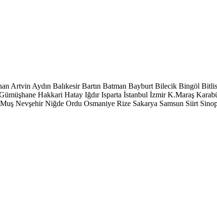
han
Artvin
Aydın
Balıkesir
Bartın
Batman
Bayburt
Bilecik
Bingöl
Bitli
Gümüşhane
Hakkari
Hatay
Iğdır
Isparta
İstanbul
İzmir
K.Maraş
Karab
Muş
Nevşehir
Niğde
Ordu
Osmaniye
Rize
Sakarya
Samsun
Siirt
Sino