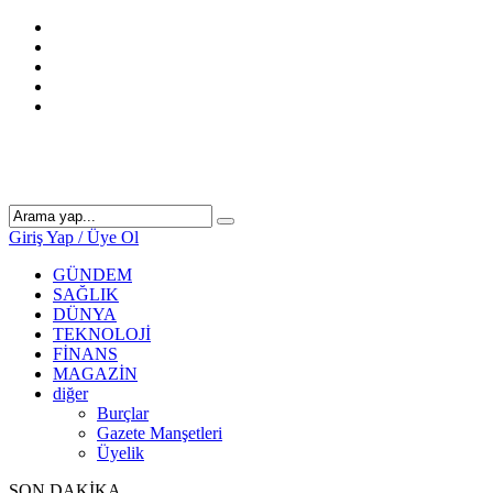
Giriş Yap / Üye Ol
GÜNDEM
SAĞLIK
DÜNYA
TEKNOLOJİ
FİNANS
MAGAZİN
diğer
Burçlar
Gazete Manşetleri
Üyelik
SON DAKİKA