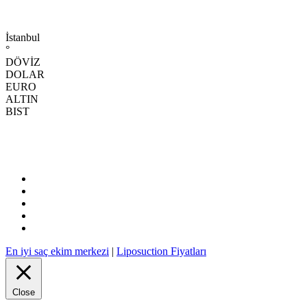
İstanbul
°
DÖVİZ
DOLAR
EURO
ALTIN
BIST
En iyi saç ekim merkezi
|
Liposuction Fiyatları
Close