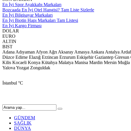
En İyi Spor Ayakkabı Markaları
Bozcaada En İyi Otel Hangisi? Tam Liste Sizlerle
En İyi Bilgisayar Markaları
En İyi Biotin Hapı Markaları Tam Listesi
En İyi Kargo Firması
DOLAR
EURO
ALTIN
BIST
Adana
Adıyaman
Afyon
Ağrı
Aksaray
Amasya
Ankara
Antalya
Arda
Düzce
Edirne
Elazığ
Erzincan
Erzurum
Eskişehir
Gaziantep
Giresun
Kilis
Kocaeli
Konya
Kütahya
Malatya
Manisa
Mardin
Mersin
Muğla
Yalova
Yozgat
Zonguldak
İstanbul
°C
GÜNDEM
SAĞLIK
DÜNYA