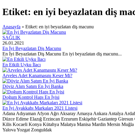
Etiket:
en iyi beyazlatan diş m
Anasayfa
»
Etiket: en iyi beyazlatan diş macunu
SAĞLIK
26.01.2021
En İyi Beyazlatan Diş Macunu
En İyi Beyazlatan Diş Macunu En iyi beyazlatan diş macunu...
En Etkili Uyku İlacı
Arveles Adet Kanamasını Keser Mi?
Döviz Alım Satım En İyi Banka
Doğum Kontrol Hapı En İyisi
En İyi Ayakkabı Markaları 2021 Listesi
Adana
Adıyaman
Afyon
Ağrı
Aksaray
Amasya
Ankara
Antalya
Arda
Düzce
Edirne
Elazığ
Erzincan
Erzurum
Eskişehir
Gaziantep
Giresun
Kilis
Kocaeli
Konya
Kütahya
Malatya
Manisa
Mardin
Mersin
Muğla
Yalova
Yozgat
Zonguldak