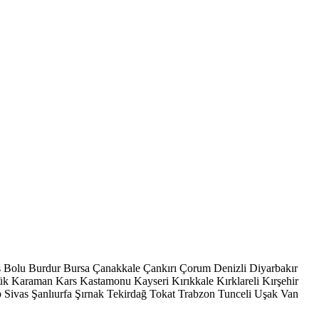
s
Bolu
Burdur
Bursa
Çanakkale
Çankırı
Çorum
Denizli
Diyarbakır
ük
Karaman
Kars
Kastamonu
Kayseri
Kırıkkale
Kırklareli
Kırşehir
p
Sivas
Şanlıurfa
Şırnak
Tekirdağ
Tokat
Trabzon
Tunceli
Uşak
Van