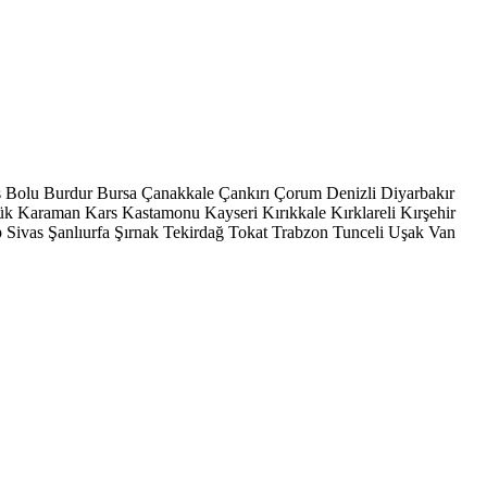
s
Bolu
Burdur
Bursa
Çanakkale
Çankırı
Çorum
Denizli
Diyarbakır
ük
Karaman
Kars
Kastamonu
Kayseri
Kırıkkale
Kırklareli
Kırşehir
p
Sivas
Şanlıurfa
Şırnak
Tekirdağ
Tokat
Trabzon
Tunceli
Uşak
Van