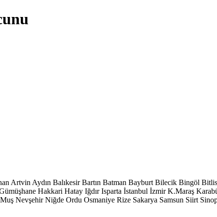
acunu
han
Artvin
Aydın
Balıkesir
Bartın
Batman
Bayburt
Bilecik
Bingöl
Bitli
Gümüşhane
Hakkari
Hatay
Iğdır
Isparta
İstanbul
İzmir
K.Maraş
Karab
Muş
Nevşehir
Niğde
Ordu
Osmaniye
Rize
Sakarya
Samsun
Siirt
Sino