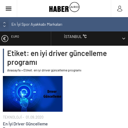
En İyi Spor Ayakkabı Markaları
Bozcaada En İyi Otel Hangisi? Tam Liste Sizlerle
İSTANBUL
°C
EURO
En İyi Bilgisayar Markaları
En İyi Biotin Hapı Markaları Tam Listesi
Etiket:
en iyi driver güncelleme
ALTIN
En İyi Kargo Firması
programı
BIST
Anasayfa
»
Etiket: en iyi driver güncelleme programı
DOLAR
TEKNOLOJİ
01.09.2020
En İyi Driver Güncelleme