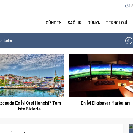
8
GÜNDEM
SAĞLIK
DÜNYA
TEKNOLOJİ
arkaları
angisi? Tam Liste Sizlerle
arı
aları Tam Listesi
zcaada En İyi Otel Hangisi? Tam
En İyi Bilgisayar Markaları
Liste Sizlerle
 İyisi
En İyi Ayakkabı Markaları 2021 Listesi