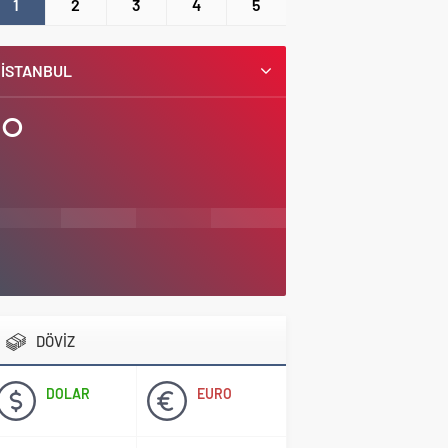
1
2
3
4
5
İSTANBUL
°
DÖVİZ
DOLAR
EURO