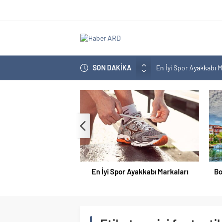
SON DAKİKA
En İyi Spor Ayakkabı M
Bozcaada En İyi Otel H
En İyi Bilgisayar Markal
En İyi Biotin Hapı Mark
En İyi Kargo Firması
En İyi Spor Ayakkabı Markaları
Bo
Doğum Kontrol Hapı En