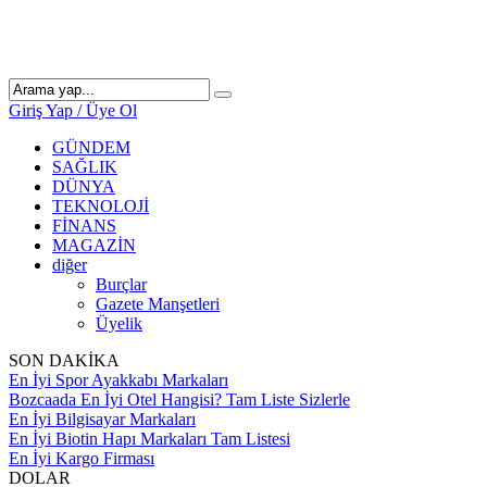
Giriş Yap / Üye Ol
GÜNDEM
SAĞLIK
DÜNYA
TEKNOLOJİ
FİNANS
MAGAZİN
diğer
Burçlar
Gazete Manşetleri
Üyelik
SON DAKİKA
En İyi Spor Ayakkabı Markaları
Bozcaada En İyi Otel Hangisi? Tam Liste Sizlerle
En İyi Bilgisayar Markaları
En İyi Biotin Hapı Markaları Tam Listesi
En İyi Kargo Firması
DOLAR