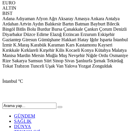
EURO
ALTIN
BIST
Adana
Adıyaman
Afyon
Ağrı
Aksaray
Amasya
Ankara
Antalya
Ardahan
Artvin
Aydın
Balıkesir
Bartın
Batman
Bayburt
Bilecik
Bingöl
Bitlis
Bolu
Burdur
Bursa
Çanakkale
Çankırı
Çorum
Denizli
Diyarbakır
Düzce
Edirne
Elazığ
Erzincan
Erzurum
Eskişehir
Gaziantep
Giresun
Gümüşhane
Hakkari
Hatay
Iğdır
Isparta
İstanbul
İzmir
K.Maraş
Karabük
Karaman
Kars
Kastamonu
Kayseri
Kırıkkale
Kırklareli
Kırşehir
Kilis
Kocaeli
Konya
Kütahya
Malatya
Manisa
Mardin
Mersin
Muğla
Muş
Nevşehir
Niğde
Ordu
Osmaniye
Rize
Sakarya
Samsun
Siirt
Sinop
Sivas
Şanlıurfa
Şırnak
Tekirdağ
Tokat
Trabzon
Tunceli
Uşak
Van
Yalova
Yozgat
Zonguldak
İstanbul
°C
GÜNDEM
SAĞLIK
DÜNYA