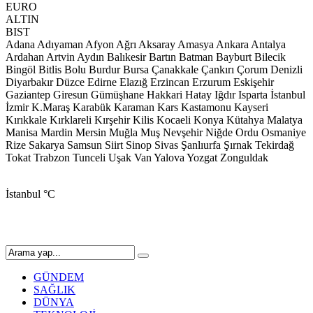
EURO
ALTIN
BIST
Adana
Adıyaman
Afyon
Ağrı
Aksaray
Amasya
Ankara
Antalya
Ardahan
Artvin
Aydın
Balıkesir
Bartın
Batman
Bayburt
Bilecik
Bingöl
Bitlis
Bolu
Burdur
Bursa
Çanakkale
Çankırı
Çorum
Denizli
Diyarbakır
Düzce
Edirne
Elazığ
Erzincan
Erzurum
Eskişehir
Gaziantep
Giresun
Gümüşhane
Hakkari
Hatay
Iğdır
Isparta
İstanbul
İzmir
K.Maraş
Karabük
Karaman
Kars
Kastamonu
Kayseri
Kırıkkale
Kırklareli
Kırşehir
Kilis
Kocaeli
Konya
Kütahya
Malatya
Manisa
Mardin
Mersin
Muğla
Muş
Nevşehir
Niğde
Ordu
Osmaniye
Rize
Sakarya
Samsun
Siirt
Sinop
Sivas
Şanlıurfa
Şırnak
Tekirdağ
Tokat
Trabzon
Tunceli
Uşak
Van
Yalova
Yozgat
Zonguldak
İstanbul
°C
GÜNDEM
SAĞLIK
DÜNYA