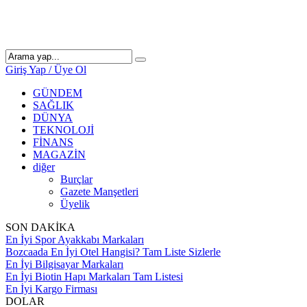
Giriş Yap / Üye Ol
GÜNDEM
SAĞLIK
DÜNYA
TEKNOLOJİ
FİNANS
MAGAZİN
diğer
Burçlar
Gazete Manşetleri
Üyelik
SON DAKİKA
En İyi Spor Ayakkabı Markaları
Bozcaada En İyi Otel Hangisi? Tam Liste Sizlerle
En İyi Bilgisayar Markaları
En İyi Biotin Hapı Markaları Tam Listesi
En İyi Kargo Firması
DOLAR