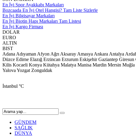
En İyi Spor Ayakkabı Markaları
Bozcaada En İyi Otel Hangisi? Tam Liste Sizlerle
En İyi Bilgisayar Markaları
En İyi Biotin Hapı Markaları Tam Listesi
En İyi Kargo Firması
DOLAR
EURO
ALTIN
BIST
Adana
Adıyaman
Afyon
Ağrı
Aksaray
Amasya
Ankara
Antalya
Arda
Düzce
Edirne
Elazığ
Erzincan
Erzurum
Eskişehir
Gaziantep
Giresun
Kilis
Kocaeli
Konya
Kütahya
Malatya
Manisa
Mardin
Mersin
Muğla
Yalova
Yozgat
Zonguldak
İstanbul
°C
GÜNDEM
SAĞLIK
DÜNYA