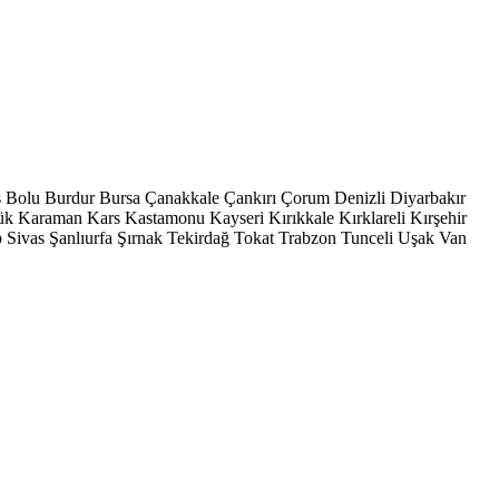
s
Bolu
Burdur
Bursa
Çanakkale
Çankırı
Çorum
Denizli
Diyarbakır
ük
Karaman
Kars
Kastamonu
Kayseri
Kırıkkale
Kırklareli
Kırşehir
p
Sivas
Şanlıurfa
Şırnak
Tekirdağ
Tokat
Trabzon
Tunceli
Uşak
Van