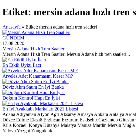
Etiket:
mersin adana hızlı tren s
Anasayfa
»
Etiket: mersin adana hızlı tren saatleri
GÜNDEM
17.08.2020
Mersin Adana Hızlı Tren Saatleri
Mersin Adana Hızlı Tren Saatleri Mersin Adana hızlı tren saatleri...
En Etkili Uyku İlacı
Arveles Adet Kanamasını Keser Mi?
Döviz Alım Satım En İyi Banka
Doğum Kontrol Hapı En İyisi
En İyi Ayakkabı Markaları 2021 Listesi
Adana
Adıyaman
Afyon
Ağrı
Aksaray
Amasya
Ankara
Antalya
Arda
Düzce
Edirne
Elazığ
Erzincan
Erzurum
Eskişehir
Gaziantep
Giresun
Kilis
Kocaeli
Konya
Kütahya
Malatya
Manisa
Mardin
Mersin
Muğla
Yalova
Yozgat
Zonguldak