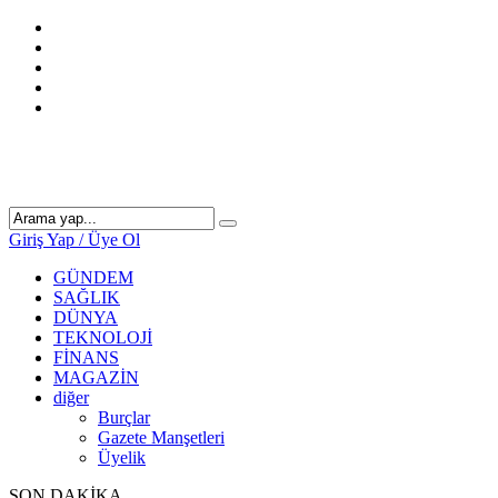
Giriş Yap / Üye Ol
GÜNDEM
SAĞLIK
DÜNYA
TEKNOLOJİ
FİNANS
MAGAZİN
diğer
Burçlar
Gazete Manşetleri
Üyelik
SON DAKİKA