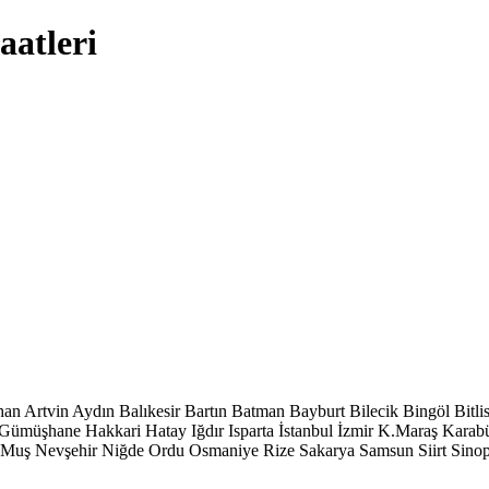
aatleri
han
Artvin
Aydın
Balıkesir
Bartın
Batman
Bayburt
Bilecik
Bingöl
Bitli
Gümüşhane
Hakkari
Hatay
Iğdır
Isparta
İstanbul
İzmir
K.Maraş
Karab
Muş
Nevşehir
Niğde
Ordu
Osmaniye
Rize
Sakarya
Samsun
Siirt
Sino