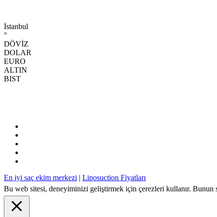
İstanbul
°
DÖVİZ
DOLAR
EURO
ALTIN
BIST
En iyi saç ekim merkezi
|
Liposuction Fiyatları
Bu web sitesi, deneyiminizi geliştirmek için çerezleri kullanır. Bunun