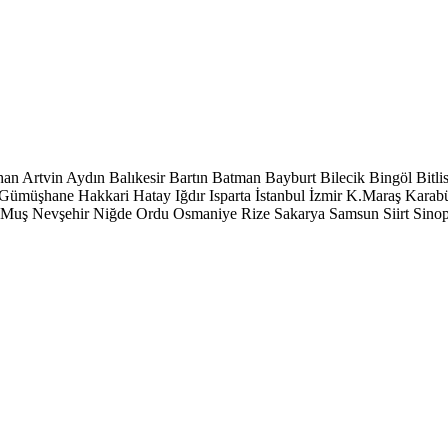
han
Artvin
Aydın
Balıkesir
Bartın
Batman
Bayburt
Bilecik
Bingöl
Bitli
Gümüşhane
Hakkari
Hatay
Iğdır
Isparta
İstanbul
İzmir
K.Maraş
Karab
Muş
Nevşehir
Niğde
Ordu
Osmaniye
Rize
Sakarya
Samsun
Siirt
Sino