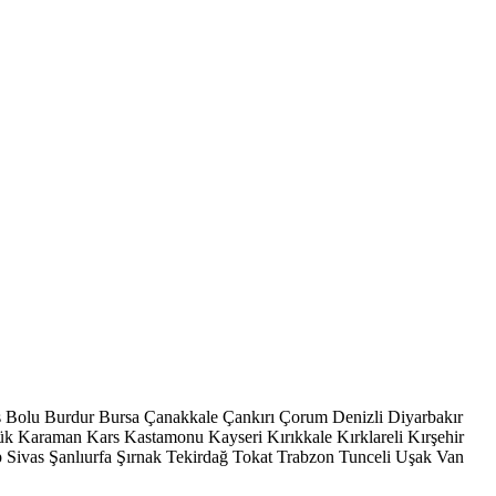
s
Bolu
Burdur
Bursa
Çanakkale
Çankırı
Çorum
Denizli
Diyarbakır
ük
Karaman
Kars
Kastamonu
Kayseri
Kırıkkale
Kırklareli
Kırşehir
p
Sivas
Şanlıurfa
Şırnak
Tekirdağ
Tokat
Trabzon
Tunceli
Uşak
Van