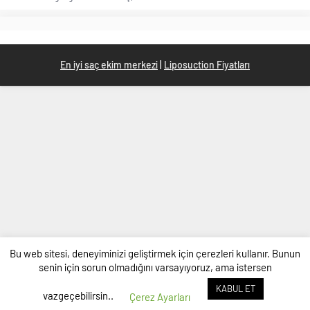
En iyi saç ekim merkezi
|
Liposuction Fiyatları
Bu web sitesi, deneyiminizi geliştirmek için çerezleri kullanır. Bunun
senin için sorun olmadığını varsayıyoruz, ama istersen
KABUL ET
vazgeçebilirsin..
Çerez Ayarları