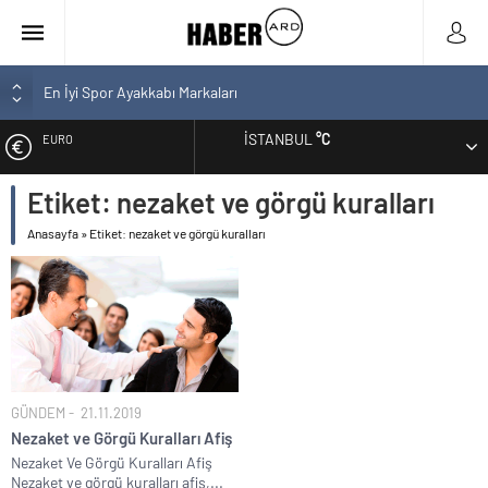
En İyi Spor Ayakkabı Markaları
Bozcaada En İyi Otel Hangisi? Tam Liste Sizlerle
İSTANBUL
°C
EURO
En İyi Bilgisayar Markaları
En İyi Biotin Hapı Markaları Tam Listesi
Etiket:
nezaket ve görgü kuralları
ALTIN
En İyi Kargo Firması
Anasayfa
»
Etiket: nezaket ve görgü kuralları
BIST
DOLAR
GÜNDEM
21.11.2019
Nezaket ve Görgü Kuralları Afiş
Nezaket Ve Görgü Kuralları Afiş
Nezaket ve görgü kuralları afiş,...