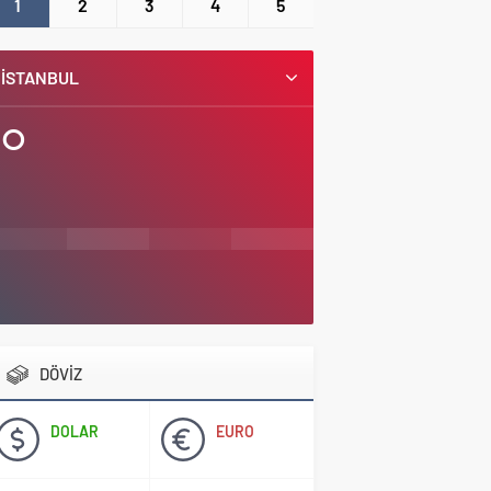
1
2
3
4
5
İSTANBUL
°
DÖVİZ
DOLAR
EURO