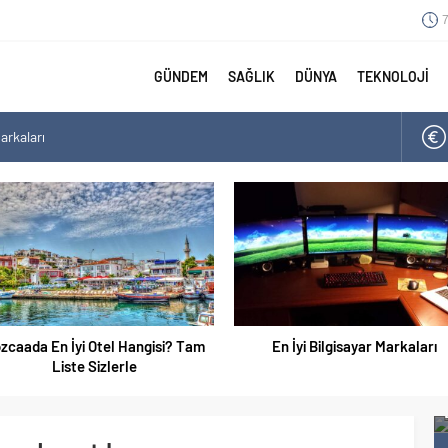
7
GÜNDEM
SAĞLIK
DÜNYA
TEKNOLOJİ
arkaları
angisi? Tam Liste Sizlerle
arı
aları Tam Listesi
zcaada En İyi Otel Hangisi? Tam
En İyi Bilgisayar Markaları
Liste Sizlerle
 İyisi
En İyi Ayakkabı Markaları 2021 Listesi