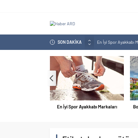
SON DAKİKA
En İyi Spor Ayakkabı M
Bozcaada En İyi Otel H
En İyi Bilgisayar Markal
En İyi Biotin Hapı Mark
En İyi Kargo Firması
En İyi Spor Ayakkabı Markaları
Bo
Doğum Kontrol Hapı En