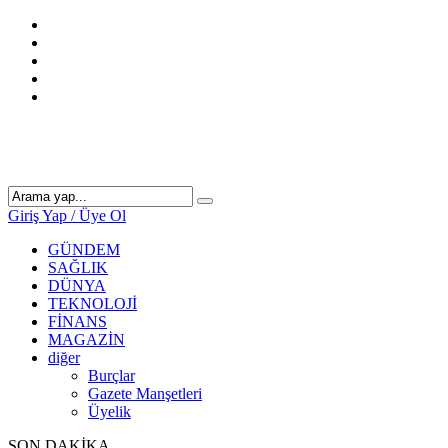
Giriş Yap / Üye Ol
GÜNDEM
SAĞLIK
DÜNYA
TEKNOLOJİ
FİNANS
MAGAZİN
diğer
Burçlar
Gazete Manşetleri
Üyelik
SON DAKİKA