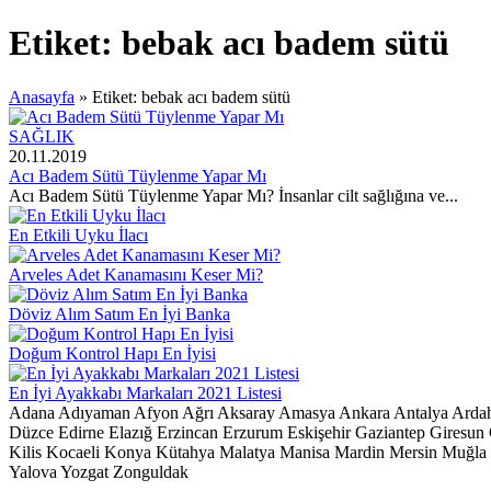
Etiket:
bebak acı badem sütü
Anasayfa
»
Etiket: bebak acı badem sütü
SAĞLIK
20.11.2019
Acı Badem Sütü Tüylenme Yapar Mı
Acı Badem Sütü Tüylenme Yapar Mı? İnsanlar cilt sağlığına ve...
En Etkili Uyku İlacı
Arveles Adet Kanamasını Keser Mi?
Döviz Alım Satım En İyi Banka
Doğum Kontrol Hapı En İyisi
En İyi Ayakkabı Markaları 2021 Listesi
Adana
Adıyaman
Afyon
Ağrı
Aksaray
Amasya
Ankara
Antalya
Arda
Düzce
Edirne
Elazığ
Erzincan
Erzurum
Eskişehir
Gaziantep
Giresun
Kilis
Kocaeli
Konya
Kütahya
Malatya
Manisa
Mardin
Mersin
Muğla
Yalova
Yozgat
Zonguldak