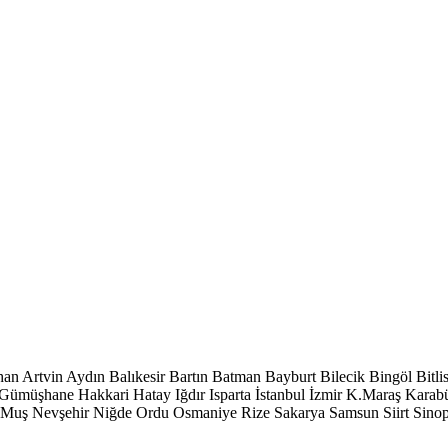
han
Artvin
Aydın
Balıkesir
Bartın
Batman
Bayburt
Bilecik
Bingöl
Bitli
Gümüşhane
Hakkari
Hatay
Iğdır
Isparta
İstanbul
İzmir
K.Maraş
Karab
Muş
Nevşehir
Niğde
Ordu
Osmaniye
Rize
Sakarya
Samsun
Siirt
Sino