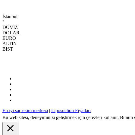
İstanbul
°
DÖVİZ
DOLAR
EURO
ALTIN
BIST
En iyi saç ekim merkezi
|
Liposuction Fiyatları
Bu web sitesi, deneyiminizi geliştirmek için çerezleri kullanır. Bunun