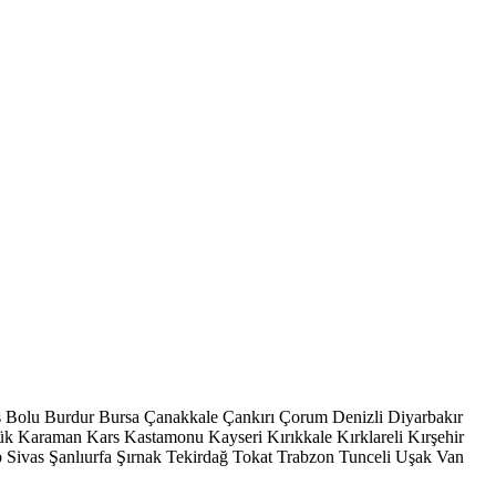
s
Bolu
Burdur
Bursa
Çanakkale
Çankırı
Çorum
Denizli
Diyarbakır
ük
Karaman
Kars
Kastamonu
Kayseri
Kırıkkale
Kırklareli
Kırşehir
p
Sivas
Şanlıurfa
Şırnak
Tekirdağ
Tokat
Trabzon
Tunceli
Uşak
Van