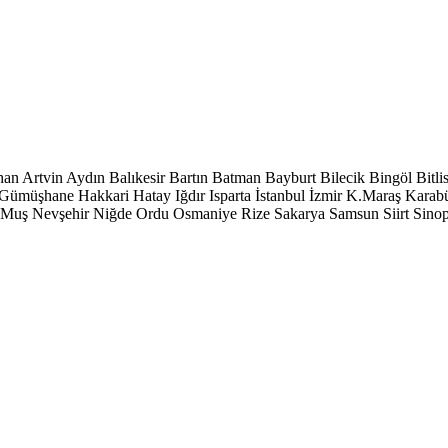
han
Artvin
Aydın
Balıkesir
Bartın
Batman
Bayburt
Bilecik
Bingöl
Bitli
Gümüşhane
Hakkari
Hatay
Iğdır
Isparta
İstanbul
İzmir
K.Maraş
Karab
Muş
Nevşehir
Niğde
Ordu
Osmaniye
Rize
Sakarya
Samsun
Siirt
Sino