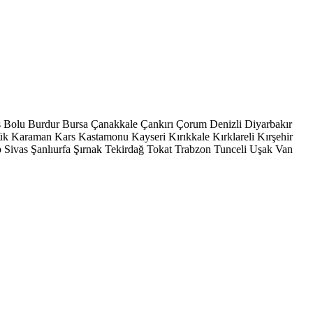
s
Bolu
Burdur
Bursa
Çanakkale
Çankırı
Çorum
Denizli
Diyarbakır
ük
Karaman
Kars
Kastamonu
Kayseri
Kırıkkale
Kırklareli
Kırşehir
p
Sivas
Şanlıurfa
Şırnak
Tekirdağ
Tokat
Trabzon
Tunceli
Uşak
Van