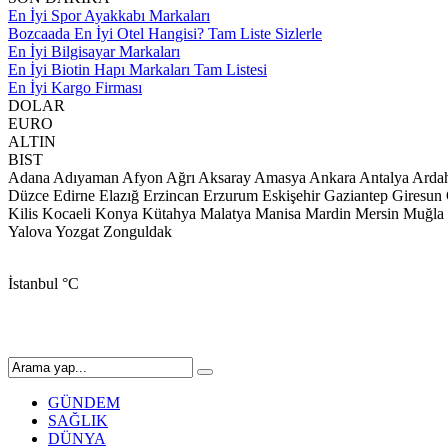
En İyi Spor Ayakkabı Markaları
Bozcaada En İyi Otel Hangisi? Tam Liste Sizlerle
En İyi Bilgisayar Markaları
En İyi Biotin Hapı Markaları Tam Listesi
En İyi Kargo Firması
DOLAR
EURO
ALTIN
BIST
Adana
Adıyaman
Afyon
Ağrı
Aksaray
Amasya
Ankara
Antalya
Arda
Düzce
Edirne
Elazığ
Erzincan
Erzurum
Eskişehir
Gaziantep
Giresun
Kilis
Kocaeli
Konya
Kütahya
Malatya
Manisa
Mardin
Mersin
Muğla
Yalova
Yozgat
Zonguldak
İstanbul
°C
GÜNDEM
SAĞLIK
DÜNYA