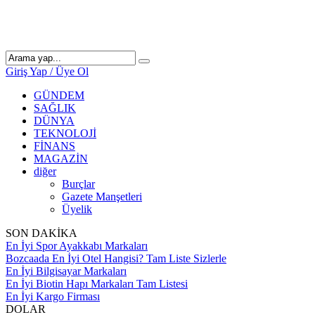
Giriş Yap / Üye Ol
GÜNDEM
SAĞLIK
DÜNYA
TEKNOLOJİ
FİNANS
MAGAZİN
diğer
Burçlar
Gazete Manşetleri
Üyelik
SON DAKİKA
En İyi Spor Ayakkabı Markaları
Bozcaada En İyi Otel Hangisi? Tam Liste Sizlerle
En İyi Bilgisayar Markaları
En İyi Biotin Hapı Markaları Tam Listesi
En İyi Kargo Firması
DOLAR