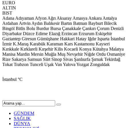
EURO
ALTIN
BIST
Adana
Adıyaman
Afyon
Ağrı
Aksaray
Amasya
Ankara
Antalya
Ardahan
Artvin
Aydın
Balıkesir
Bartın
Batman
Bayburt
Bilecik
Bingöl
Bitlis
Bolu
Burdur
Bursa
Çanakkale
Çankırı
Çorum
Denizli
Diyarbakır
Düzce
Edirne
Elazığ
Erzincan
Erzurum
Eskişehir
Gaziantep
Giresun
Gümüşhane
Hakkari
Hatay
Iğdır
Isparta
İstanbul
İzmir
K.Maraş
Karabük
Karaman
Kars
Kastamonu
Kayseri
Kırıkkale
Kırklareli
Kırşehir
Kilis
Kocaeli
Konya
Kütahya
Malatya
Manisa
Mardin
Mersin
Muğla
Muş
Nevşehir
Niğde
Ordu
Osmaniye
Rize
Sakarya
Samsun
Siirt
Sinop
Sivas
Şanlıurfa
Şırnak
Tekirdağ
Tokat
Trabzon
Tunceli
Uşak
Van
Yalova
Yozgat
Zonguldak
İstanbul
°C
GÜNDEM
SAĞLIK
DÜNYA