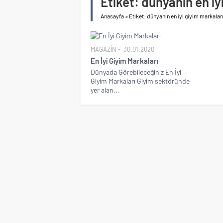
Etiket:
dünyanın en iy
Anasayfa
»
Etiket: dünyanın en iyi giyim markalar
MAGAZİN
30.01.2020
En İyi Giyim Markaları
Dünyada Görebileceğiniz En İyi
Giyim Markaları Giyim sektöründe
yer alan...