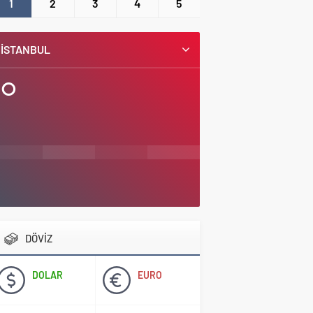
1
2
3
4
5
İSTANBUL
°
DÖVİZ
DOLAR
EURO