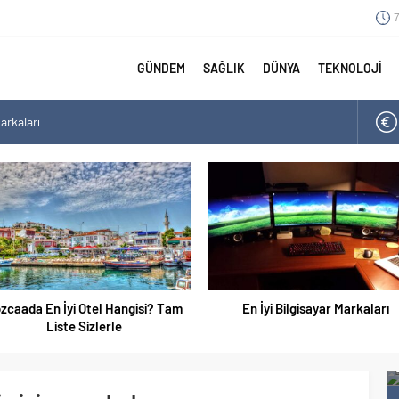
7
GÜNDEM
SAĞLIK
DÜNYA
TEKNOLOJİ
arkaları
angisi? Tam Liste Sizlerle
arı
aları Tam Listesi
zcaada En İyi Otel Hangisi? Tam
En İyi Bilgisayar Markaları
Liste Sizlerle
 İyisi
En İyi Ayakkabı Markaları 2021 Listesi