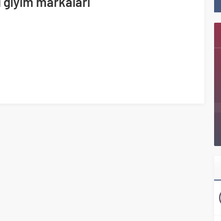
i giyim markaları
ı