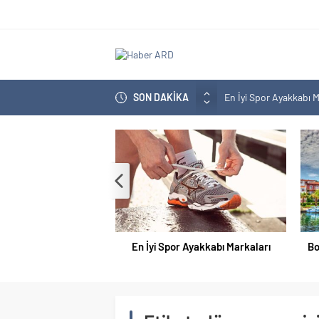
En İyi Spor Ayakkabı M
SON DAKİKA
Bozcaada En İyi Otel H
En İyi Bilgisayar Markal
En İyi Biotin Hapı Mark
En İyi Kargo Firması
En İyi Spor Ayakkabı Markaları
Bo
Doğum Kontrol Hapı En