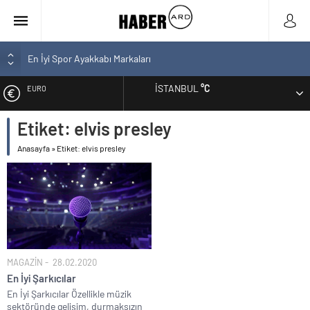
En İyi Spor Ayakkabı Markaları
Bozcaada En İyi Otel Hangisi? Tam Liste Sizlerle
İSTANBUL
°C
EURO
En İyi Bilgisayar Markaları
En İyi Biotin Hapı Markaları Tam Listesi
Etiket:
elvis presley
ALTIN
En İyi Kargo Firması
Anasayfa
»
Etiket: elvis presley
BIST
DOLAR
MAGAZİN
28.02.2020
En İyi Şarkıcılar
En İyi Şarkıcılar Özellikle müzik
sektöründe gelişim, durmaksızın