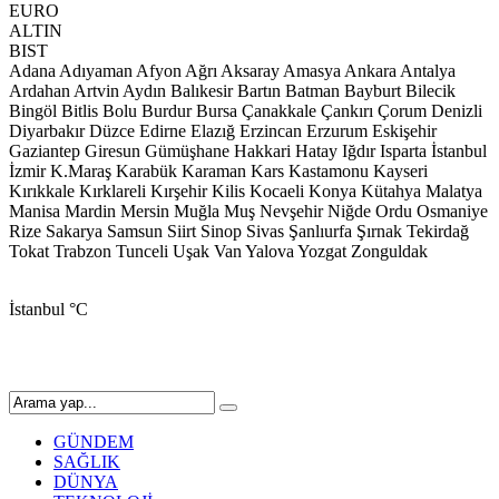
EURO
ALTIN
BIST
Adana
Adıyaman
Afyon
Ağrı
Aksaray
Amasya
Ankara
Antalya
Ardahan
Artvin
Aydın
Balıkesir
Bartın
Batman
Bayburt
Bilecik
Bingöl
Bitlis
Bolu
Burdur
Bursa
Çanakkale
Çankırı
Çorum
Denizli
Diyarbakır
Düzce
Edirne
Elazığ
Erzincan
Erzurum
Eskişehir
Gaziantep
Giresun
Gümüşhane
Hakkari
Hatay
Iğdır
Isparta
İstanbul
İzmir
K.Maraş
Karabük
Karaman
Kars
Kastamonu
Kayseri
Kırıkkale
Kırklareli
Kırşehir
Kilis
Kocaeli
Konya
Kütahya
Malatya
Manisa
Mardin
Mersin
Muğla
Muş
Nevşehir
Niğde
Ordu
Osmaniye
Rize
Sakarya
Samsun
Siirt
Sinop
Sivas
Şanlıurfa
Şırnak
Tekirdağ
Tokat
Trabzon
Tunceli
Uşak
Van
Yalova
Yozgat
Zonguldak
İstanbul
°C
GÜNDEM
SAĞLIK
DÜNYA