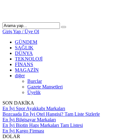
Giriş Yap / Üye Ol
GÜNDEM
SAĞLIK
DÜNYA
TEKNOLOJİ
FİNANS
MAGAZİN
diğer
Burçlar
Gazete Manşetleri
Üyelik
SON DAKİKA
En İyi Spor Ayakkabı Markaları
Bozcaada En İyi Otel Hangisi? Tam Liste Sizlerle
En İyi Bilgisayar Markaları
En İyi Biotin Hapı Markaları Tam Listesi
En İyi Kargo Firması
DOLAR