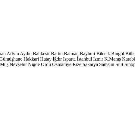
han
Artvin
Aydın
Balıkesir
Bartın
Batman
Bayburt
Bilecik
Bingöl
Bitli
Gümüşhane
Hakkari
Hatay
Iğdır
Isparta
İstanbul
İzmir
K.Maraş
Karab
Muş
Nevşehir
Niğde
Ordu
Osmaniye
Rize
Sakarya
Samsun
Siirt
Sino