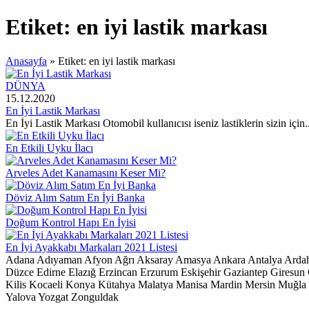
Etiket:
en iyi lastik markası
Anasayfa
»
Etiket: en iyi lastik markası
DÜNYA
15.12.2020
En İyi Lastik Markası
En İyi Lastik Markası Otomobil kullanıcısı iseniz lastiklerin sizin için.
En Etkili Uyku İlacı
Arveles Adet Kanamasını Keser Mi?
Döviz Alım Satım En İyi Banka
Doğum Kontrol Hapı En İyisi
En İyi Ayakkabı Markaları 2021 Listesi
Adana
Adıyaman
Afyon
Ağrı
Aksaray
Amasya
Ankara
Antalya
Arda
Düzce
Edirne
Elazığ
Erzincan
Erzurum
Eskişehir
Gaziantep
Giresun
Kilis
Kocaeli
Konya
Kütahya
Malatya
Manisa
Mardin
Mersin
Muğla
Yalova
Yozgat
Zonguldak