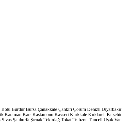
s
Bolu
Burdur
Bursa
Çanakkale
Çankırı
Çorum
Denizli
Diyarbakır
ük
Karaman
Kars
Kastamonu
Kayseri
Kırıkkale
Kırklareli
Kırşehir
p
Sivas
Şanlıurfa
Şırnak
Tekirdağ
Tokat
Trabzon
Tunceli
Uşak
Van