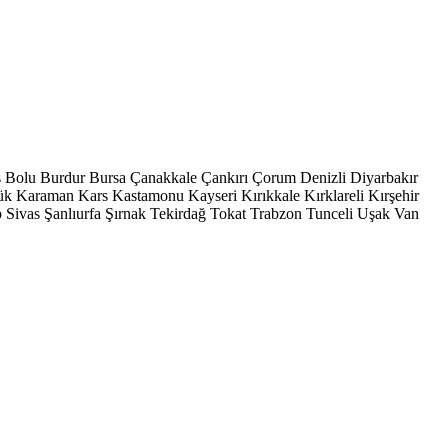
s
Bolu
Burdur
Bursa
Çanakkale
Çankırı
Çorum
Denizli
Diyarbakır
ük
Karaman
Kars
Kastamonu
Kayseri
Kırıkkale
Kırklareli
Kırşehir
p
Sivas
Şanlıurfa
Şırnak
Tekirdağ
Tokat
Trabzon
Tunceli
Uşak
Van