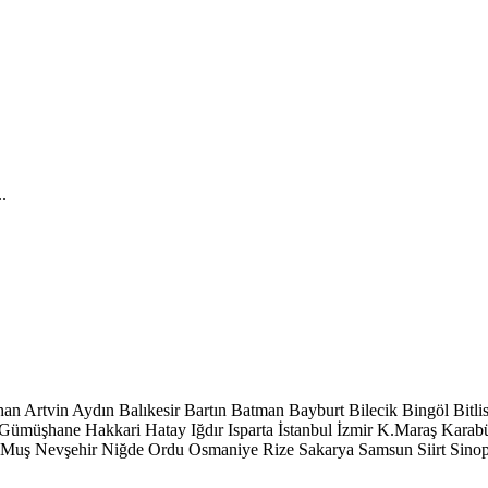
..
han
Artvin
Aydın
Balıkesir
Bartın
Batman
Bayburt
Bilecik
Bingöl
Bitli
Gümüşhane
Hakkari
Hatay
Iğdır
Isparta
İstanbul
İzmir
K.Maraş
Karab
Muş
Nevşehir
Niğde
Ordu
Osmaniye
Rize
Sakarya
Samsun
Siirt
Sino