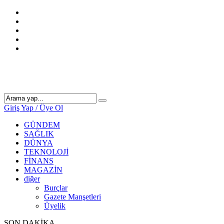
Giriş Yap / Üye Ol
GÜNDEM
SAĞLIK
DÜNYA
TEKNOLOJİ
FİNANS
MAGAZİN
diğer
Burçlar
Gazete Manşetleri
Üyelik
SON DAKİKA