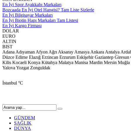
En İyi Spor Ayakkabı Markaları
Bozcaada En İyi Otel Hangisi? Tam Liste Sizlerle
En İyi Bilgisayar Markaları
En İyi Biotin Hapı Markaları Tam Listesi
En İyi Kargo Firması
DOLAR
EURO
ALTIN
BIST
Adana
Adıyaman
Afyon
Ağrı
Aksaray
Amasya
Ankara
Antalya
Arda
Düzce
Edirne
Elazığ
Erzincan
Erzurum
Eskişehir
Gaziantep
Giresun
Kilis
Kocaeli
Konya
Kütahya
Malatya
Manisa
Mardin
Mersin
Muğla
Yalova
Yozgat
Zonguldak
İstanbul
°C
GÜNDEM
SAĞLIK
DÜNYA