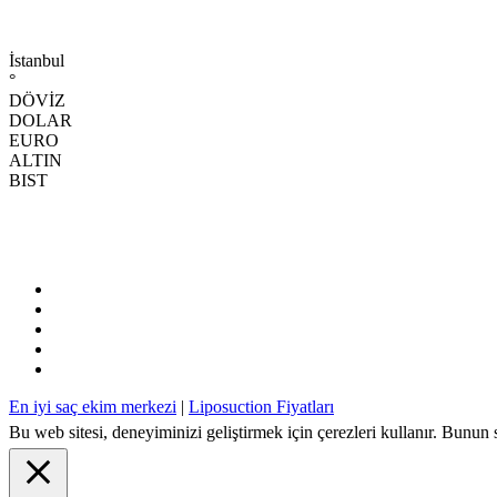
İstanbul
°
DÖVİZ
DOLAR
EURO
ALTIN
BIST
En iyi saç ekim merkezi
|
Liposuction Fiyatları
Bu web sitesi, deneyiminizi geliştirmek için çerezleri kullanır. Bunun