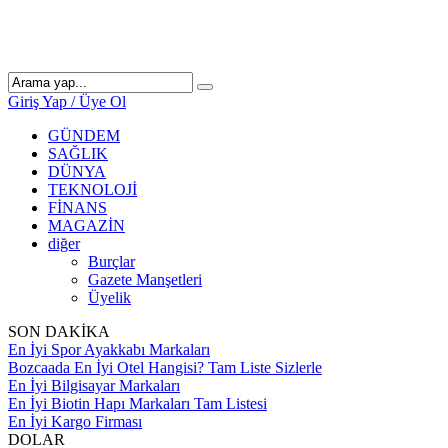
Giriş Yap / Üye Ol
GÜNDEM
SAĞLIK
DÜNYA
TEKNOLOJİ
FİNANS
MAGAZİN
diğer
Burçlar
Gazete Manşetleri
Üyelik
SON DAKİKA
En İyi Spor Ayakkabı Markaları
Bozcaada En İyi Otel Hangisi? Tam Liste Sizlerle
En İyi Bilgisayar Markaları
En İyi Biotin Hapı Markaları Tam Listesi
En İyi Kargo Firması
DOLAR