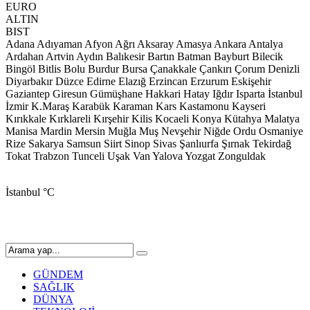
EURO
ALTIN
BIST
Adana
Adıyaman
Afyon
Ağrı
Aksaray
Amasya
Ankara
Antalya
Ardahan
Artvin
Aydın
Balıkesir
Bartın
Batman
Bayburt
Bilecik
Bingöl
Bitlis
Bolu
Burdur
Bursa
Çanakkale
Çankırı
Çorum
Denizli
Diyarbakır
Düzce
Edirne
Elazığ
Erzincan
Erzurum
Eskişehir
Gaziantep
Giresun
Gümüşhane
Hakkari
Hatay
Iğdır
Isparta
İstanbul
İzmir
K.Maraş
Karabük
Karaman
Kars
Kastamonu
Kayseri
Kırıkkale
Kırklareli
Kırşehir
Kilis
Kocaeli
Konya
Kütahya
Malatya
Manisa
Mardin
Mersin
Muğla
Muş
Nevşehir
Niğde
Ordu
Osmaniye
Rize
Sakarya
Samsun
Siirt
Sinop
Sivas
Şanlıurfa
Şırnak
Tekirdağ
Tokat
Trabzon
Tunceli
Uşak
Van
Yalova
Yozgat
Zonguldak
İstanbul
°C
GÜNDEM
SAĞLIK
DÜNYA