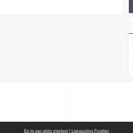
En iyi saç ekim merkezi
|
Liposuction Fiyatları