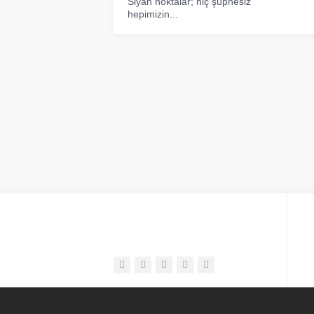
Siyah noktalar; hiç şüphesiz
hepimizin...