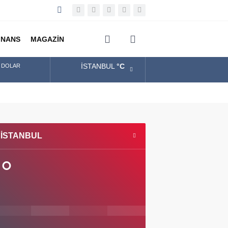
İNANS
MAGAZİN
diğer
İSTANBUL
°C
DOLAR
EURO
ALTIN
İSTANBUL
BIST
°