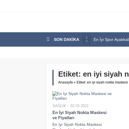
SON DAKİKA
En İyi Spor Ayakkab
Bozcaada En İyi Ote
En İyi Bilgisayar Ma
En İyi Biotin Hapı 
Etiket:
en iyi siyah 
En İyi Kargo Firmas
Anasayfa
»
Etiket: en iyi siyah nokta maskesi
SAĞLIK
02.03.2021
En İyi Siyah Nokta Maskesi
ve Fiyatları
En İyi Siyah Nokta Maskesi