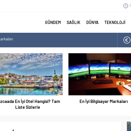
7
GÜNDEM
SAĞLIK
DÜNYA
TEKNOLOJİ
arkaları
angisi? Tam Liste Sizlerle
arı
aları Tam Listesi
zcaada En İyi Otel Hangisi? Tam
En İyi Bilgisayar Markaları
Liste Sizlerle
 İyisi
En İyi Ayakkabı Markaları 2021 Listesi