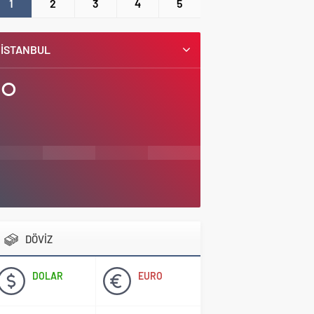
1
2
3
4
5
İSTANBUL
°
DÖVİZ
DOLAR
EURO