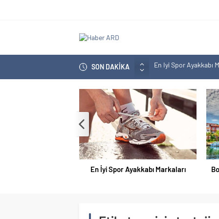
En İyi Spor Ayakkabı M
SON DAKİKA
Bozcaada En İyi Otel H
En İyi Bilgisayar Markal
En İyi Biotin Hapı Mark
En İyi Kargo Firması
En İyi Spor Ayakkabı Markaları
Bo
Doğum Kontrol Hapı En