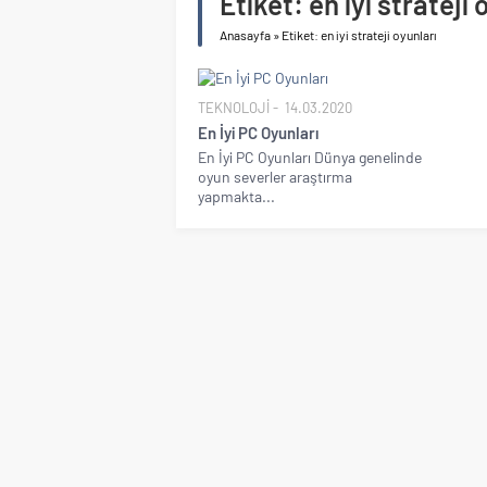
Etiket:
en iyi strateji 
Anasayfa
»
Etiket: en iyi strateji oyunları
TEKNOLOJİ
14.03.2020
En İyi PC Oyunları
En İyi PC Oyunları Dünya genelinde
oyun severler araştırma
yapmakta...