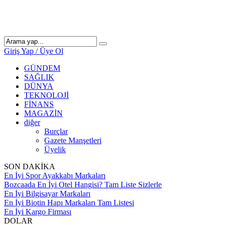
Giriş Yap / Üye Ol
GÜNDEM
SAĞLIK
DÜNYA
TEKNOLOJİ
FİNANS
MAGAZİN
diğer
Burçlar
Gazete Manşetleri
Üyelik
SON DAKİKA
En İyi Spor Ayakkabı Markaları
Bozcaada En İyi Otel Hangisi? Tam Liste Sizlerle
En İyi Bilgisayar Markaları
En İyi Biotin Hapı Markaları Tam Listesi
En İyi Kargo Firması
DOLAR