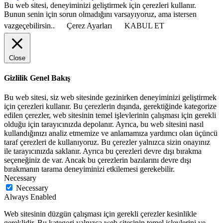
Bu web sitesi, deneyiminizi geliştirmek için çerezleri kullanır.
Bunun senin için sorun olmadığını varsayıyoruz, ama istersen
vazgeçebilirsin..
Çerez Ayarları
KABUL ET
Close
Gizlilik Genel Bakış
Bu web sitesi, siz web sitesinde gezinirken deneyiminizi geliştirmek
için çerezleri kullanır. Bu çerezlerin dışında, gerektiğinde kategorize
edilen çerezler, web sitesinin temel işlevlerinin çalışması için gerekli
olduğu için tarayıcınızda depolanır. Ayrıca, bu web sitesini nasıl
kullandığınızı analiz etmemize ve anlamamıza yardımcı olan üçüncü
taraf çerezleri de kullanıyoruz. Bu çerezler yalnızca sizin onayınız
ile tarayıcınızda saklanır. Ayrıca bu çerezleri devre dışı bırakma
seçeneğiniz de var. Ancak bu çerezlerin bazılarını devre dışı
bırakmanın tarama deneyiminizi etkilemesi gerekebilir.
Necessary
Necessary
Always Enabled
Web sitesinin düzgün çalışması için gerekli çerezler kesinlikle
gereklidir. Bu kategori yalnızca web sitesinin temel işlevlerini ve