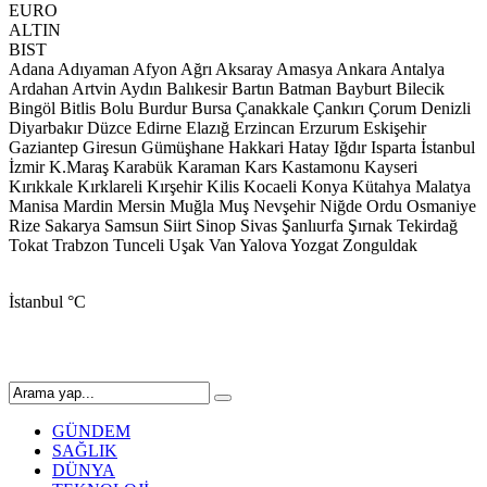
EURO
ALTIN
BIST
Adana
Adıyaman
Afyon
Ağrı
Aksaray
Amasya
Ankara
Antalya
Ardahan
Artvin
Aydın
Balıkesir
Bartın
Batman
Bayburt
Bilecik
Bingöl
Bitlis
Bolu
Burdur
Bursa
Çanakkale
Çankırı
Çorum
Denizli
Diyarbakır
Düzce
Edirne
Elazığ
Erzincan
Erzurum
Eskişehir
Gaziantep
Giresun
Gümüşhane
Hakkari
Hatay
Iğdır
Isparta
İstanbul
İzmir
K.Maraş
Karabük
Karaman
Kars
Kastamonu
Kayseri
Kırıkkale
Kırklareli
Kırşehir
Kilis
Kocaeli
Konya
Kütahya
Malatya
Manisa
Mardin
Mersin
Muğla
Muş
Nevşehir
Niğde
Ordu
Osmaniye
Rize
Sakarya
Samsun
Siirt
Sinop
Sivas
Şanlıurfa
Şırnak
Tekirdağ
Tokat
Trabzon
Tunceli
Uşak
Van
Yalova
Yozgat
Zonguldak
İstanbul
°C
GÜNDEM
SAĞLIK
DÜNYA