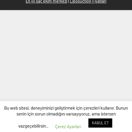
En iyi saç ekim merkezi
|
Liposuction Fiyatları
Bu web sitesi, deneyiminizi geliştirmek için çerezleri kullanır. Bunun
senin için sorun olmadığını varsayıyoruz, ama istersen
KABUL ET
vazgeçebilirsin..
Çerez Ayarları