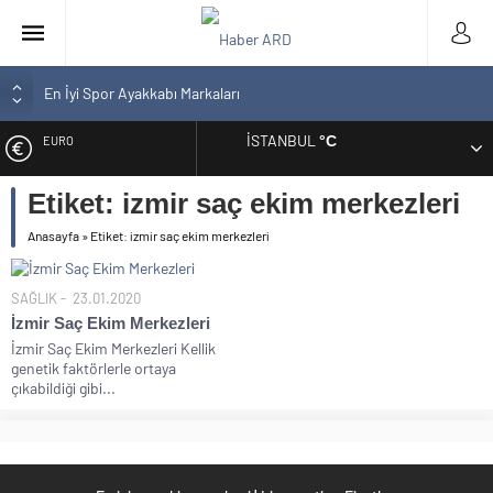
En İyi Spor Ayakkabı Markaları
Bozcaada En İyi Otel Hangisi? Tam Liste Sizlerle
İSTANBUL
°C
EURO
En İyi Bilgisayar Markaları
En İyi Biotin Hapı Markaları Tam Listesi
Etiket:
izmir saç ekim merkezleri
ALTIN
En İyi Kargo Firması
Anasayfa
»
Etiket: izmir saç ekim merkezleri
BIST
SAĞLIK
23.01.2020
DOLAR
İzmir Saç Ekim Merkezleri
İzmir Saç Ekim Merkezleri Kellik
genetik faktörlerle ortaya
çıkabildiği gibi...