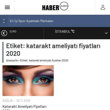
En İyi Spor Ayakkabı Markaları
Bozcaada En İyi Otel Hangisi? Tam Liste Sizlerle
İSTANBUL
°C
EURO
En İyi Bilgisayar Markaları
En İyi Biotin Hapı Markaları Tam Listesi
Etiket:
katarakt ameliyatı fiyatları
ALTIN
En İyi Kargo Firması
2020
BIST
Anasayfa
»
Etiket: katarakt ameliyatı fiyatları 2020
DOLAR
SAĞLIK
18.11.2019
Katarakt Ameliyatı Fiyatları