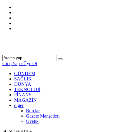
Giriş Yap / Üye Ol
GÜNDEM
SAĞLIK
DÜNYA
TEKNOLOJİ
FİNANS
MAGAZİN
diğer
Burçlar
Gazete Manşetleri
Üyelik
SON DAKİKA