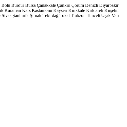
s
Bolu
Burdur
Bursa
Çanakkale
Çankırı
Çorum
Denizli
Diyarbakır
ük
Karaman
Kars
Kastamonu
Kayseri
Kırıkkale
Kırklareli
Kırşehir
p
Sivas
Şanlıurfa
Şırnak
Tekirdağ
Tokat
Trabzon
Tunceli
Uşak
Van