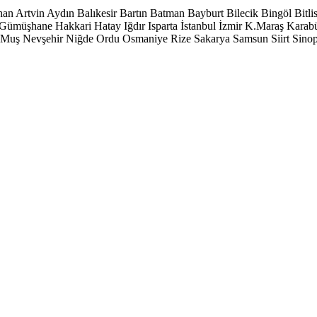
han
Artvin
Aydın
Balıkesir
Bartın
Batman
Bayburt
Bilecik
Bingöl
Bitli
Gümüşhane
Hakkari
Hatay
Iğdır
Isparta
İstanbul
İzmir
K.Maraş
Karab
Muş
Nevşehir
Niğde
Ordu
Osmaniye
Rize
Sakarya
Samsun
Siirt
Sino