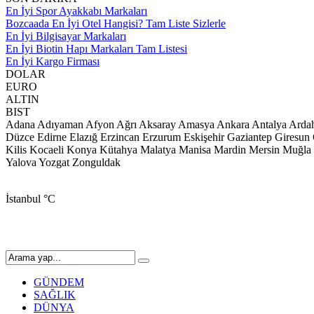
En İyi Spor Ayakkabı Markaları
Bozcaada En İyi Otel Hangisi? Tam Liste Sizlerle
En İyi Bilgisayar Markaları
En İyi Biotin Hapı Markaları Tam Listesi
En İyi Kargo Firması
DOLAR
EURO
ALTIN
BIST
Adana
Adıyaman
Afyon
Ağrı
Aksaray
Amasya
Ankara
Antalya
Arda
Düzce
Edirne
Elazığ
Erzincan
Erzurum
Eskişehir
Gaziantep
Giresun
Kilis
Kocaeli
Konya
Kütahya
Malatya
Manisa
Mardin
Mersin
Muğla
Yalova
Yozgat
Zonguldak
İstanbul
°C
GÜNDEM
SAĞLIK
DÜNYA