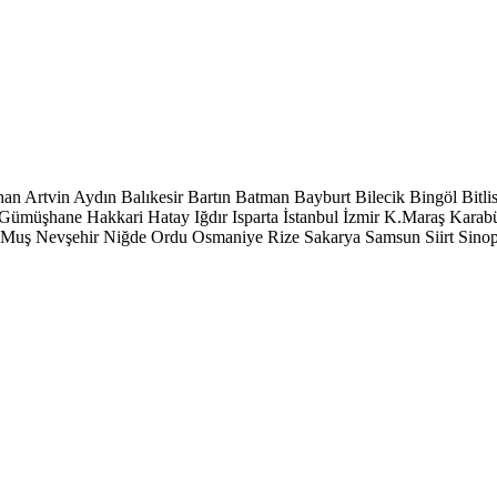
han
Artvin
Aydın
Balıkesir
Bartın
Batman
Bayburt
Bilecik
Bingöl
Bitli
Gümüşhane
Hakkari
Hatay
Iğdır
Isparta
İstanbul
İzmir
K.Maraş
Karab
Muş
Nevşehir
Niğde
Ordu
Osmaniye
Rize
Sakarya
Samsun
Siirt
Sino