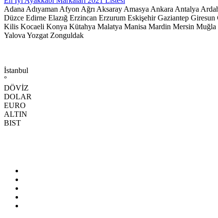
En İyi Ayakkabı Markaları 2021 Listesi
Adana
Adıyaman
Afyon
Ağrı
Aksaray
Amasya
Ankara
Antalya
Arda
Düzce
Edirne
Elazığ
Erzincan
Erzurum
Eskişehir
Gaziantep
Giresun
Kilis
Kocaeli
Konya
Kütahya
Malatya
Manisa
Mardin
Mersin
Muğla
Yalova
Yozgat
Zonguldak
İstanbul
°
DÖVİZ
DOLAR
EURO
ALTIN
BIST