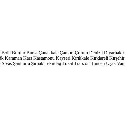
s
Bolu
Burdur
Bursa
Çanakkale
Çankırı
Çorum
Denizli
Diyarbakır
ük
Karaman
Kars
Kastamonu
Kayseri
Kırıkkale
Kırklareli
Kırşehir
p
Sivas
Şanlıurfa
Şırnak
Tekirdağ
Tokat
Trabzon
Tunceli
Uşak
Van