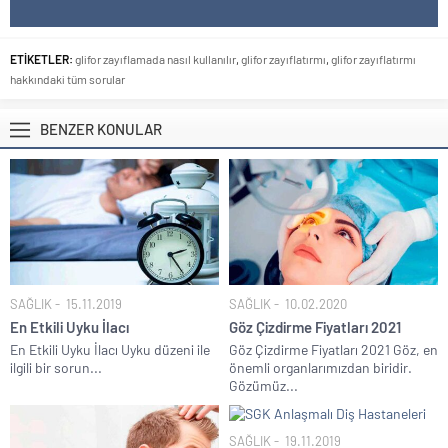
ETİKETLER:
glifor zayıflamada nasıl kullanılır
,
glifor zayıflatırmı
,
glifor zayıflatırmı
hakkındaki tüm sorular
BENZER KONULAR
SAĞLIK
15.11.2019
SAĞLIK
10.02.2020
En Etkili Uyku İlacı
Göz Çizdirme Fiyatları 2021
En Etkili Uyku İlacı Uyku düzeni ile
Göz Çizdirme Fiyatları 2021 Göz, en
ilgili bir sorun...
önemli organlarımızdan biridir.
Gözümüz...
SAĞLIK
19.11.2019