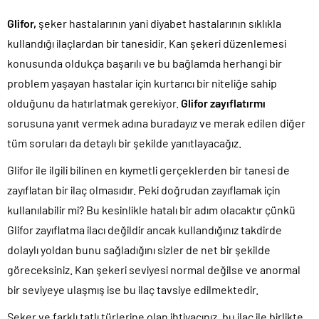
Glifor,
şeker hastalarının yani diyabet hastalarının sıklıkla
kullandığı ilaçlardan bir tanesidir. Kan şekeri düzenlemesi
konusunda oldukça başarılı ve bu bağlamda herhangi bir
problem yaşayan hastalar için kurtarıcı bir niteliğe sahip
olduğunu da hatırlatmak gerekiyor.
Glifor zayıflatırmı
sorusuna yanıt vermek adına buradayız ve merak edilen diğer
tüm soruları da detaylı bir şekilde yanıtlayacağız.
Glifor ile ilgili bilinen en kıymetli gerçeklerden bir tanesi de
zayıflatan bir ilaç olmasıdır. Peki doğrudan zayıflamak için
kullanılabilir mi? Bu kesinlikle hatalı bir adım olacaktır çünkü
Glifor zayıflatma ilacı değildir ancak kullandığınız takdirde
dolaylı yoldan bunu sağladığını sizler de net bir şekilde
göreceksiniz. Kan şekeri seviyesi normal değilse ve anormal
bir seviyeye ulaşmış ise bu ilaç tavsiye edilmektedir.
Şeker ve farklı tatlı türlerine olan ihtiyacınız, bu ilaç ile birlikte