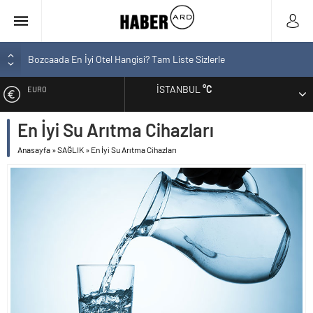
Bozcaada En İyi Otel Hangisi? Tam Liste Sizlerle
En İyi Bilgisayar Markaları
İSTANBUL
°C
ALTIN
En İyi Biotin Hapı Markaları Tam Listesi
En İyi Kargo Firması
En İyi Su Arıtma Cihazları
BIST
En İyi Spor Ayakkabı Markaları
Anasayfa
»
SAĞLIK
»
En İyi Su Arıtma Cihazları
DOLAR
EURO