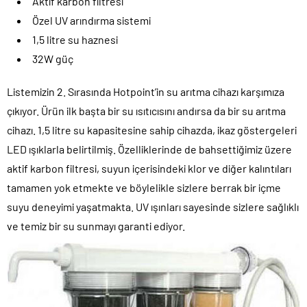
Aktif karbon filtresi
Özel UV arındırma sistemi
1,5 litre su haznesi
32W güç
Listemizin 2. Sırasında Hotpoint’in su arıtma cihazı karşımıza
çıkıyor. Ürün ilk başta bir su ısıtıcısını andırsa da bir su arıtma
cihazı. 1,5 litre su kapasitesine sahip cihazda, ikaz göstergeleri
LED ışıklarla belirtilmiş. Özelliklerinde de bahsettiğimiz üzere
aktif karbon filtresi, suyun içerisindeki klor ve diğer kalıntıları
tamamen yok etmekte ve böylelikle sizlere berrak bir içme
suyu deneyimi yaşatmakta. UV ışınları sayesinde sizlere sağlıklı
ve temiz bir su sunmayı garanti ediyor.