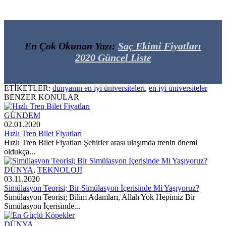
En Çok Okunan Yazı:
Saç Ekimi Fiyatları
2020 Güncel Liste
ETİKETLER:
dünyanın en iyi üniversiteleri
,
en iyi üniversiteler
BENZER KONULAR
GÜNDEM
02.01.2020
Hızlı Tren Bilet Fiyatları
Hızlı Tren Bilet Fiyatları Şehirler arası ulaşımda trenin önemi
oldukça...
DÜNYA
,
TEKNOLOJİ
03.11.2020
Simülasyon Teorisi; Bir Simülasyon İçerisinde Mi Yaşıyoruz?
Simülasyon Teorisi; Bilim Adamları, Allah Yok Hepimiz Bir
Simülasyon İçerisinde...