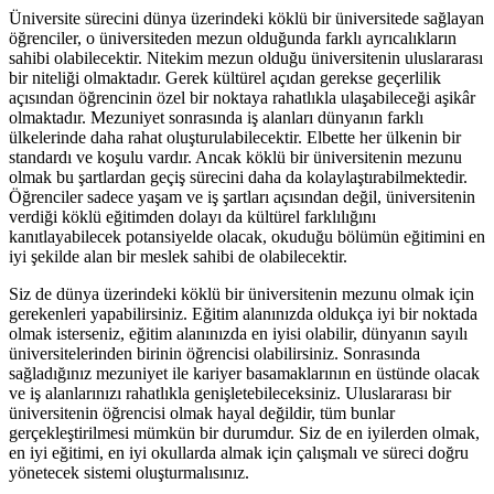
Üniversite sürecini dünya üzerindeki köklü bir üniversitede sağlayan
öğrenciler, o üniversiteden mezun olduğunda farklı ayrıcalıkların
sahibi olabilecektir. Nitekim mezun olduğu üniversitenin uluslararası
bir niteliği olmaktadır. Gerek kültürel açıdan gerekse geçerlilik
açısından öğrencinin özel bir noktaya rahatlıkla ulaşabileceği aşikâr
olmaktadır. Mezuniyet sonrasında iş alanları dünyanın farklı
ülkelerinde daha rahat oluşturulabilecektir. Elbette her ülkenin bir
standardı ve koşulu vardır. Ancak köklü bir üniversitenin mezunu
olmak bu şartlardan geçiş sürecini daha da kolaylaştırabilmektedir.
Öğrenciler sadece yaşam ve iş şartları açısından değil, üniversitenin
verdiği köklü eğitimden dolayı da kültürel farklılığını
kanıtlayabilecek potansiyelde olacak, okuduğu bölümün eğitimini en
iyi şekilde alan bir meslek sahibi de olabilecektir.
Siz de dünya üzerindeki köklü bir üniversitenin mezunu olmak için
gerekenleri yapabilirsiniz. Eğitim alanınızda oldukça iyi bir noktada
olmak isterseniz, eğitim alanınızda en iyisi olabilir, dünyanın sayılı
üniversitelerinden birinin öğrencisi olabilirsiniz. Sonrasında
sağladığınız mezuniyet ile kariyer basamaklarının en üstünde olacak
ve iş alanlarınızı rahatlıkla genişletebileceksiniz. Uluslararası bir
üniversitenin öğrencisi olmak hayal değildir, tüm bunlar
gerçekleştirilmesi mümkün bir durumdur. Siz de en iyilerden olmak,
en iyi eğitimi, en iyi okullarda almak için çalışmalı ve süreci doğru
yönetecek sistemi oluşturmalısınız.