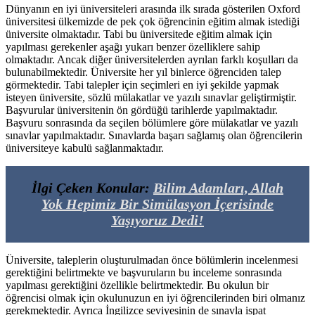
Dünyanın en iyi üniversiteleri arasında ilk sırada gösterilen Oxford
üniversitesi ülkemizde de pek çok öğrencinin eğitim almak istediği
üniversite olmaktadır. Tabi bu üniversitede eğitim almak için
yapılması gerekenler aşağı yukarı benzer özelliklere sahip
olmaktadır. Ancak diğer üniversitelerden ayrılan farklı koşulları da
bulunabilmektedir. Üniversite her yıl binlerce öğrenciden talep
görmektedir. Tabi talepler için seçimleri en iyi şekilde yapmak
isteyen üniversite, sözlü mülakatlar ve yazılı sınavlar geliştirmiştir.
Başvurular üniversitenin ön gördüğü tarihlerde yapılmaktadır.
Başvuru sonrasında da seçilen bölümlere göre mülakatlar ve yazılı
sınavlar yapılmaktadır. Sınavlarda başarı sağlamış olan öğrencilerin
üniversiteye kabulü sağlanmaktadır.
İlgi Çeken Konular:
Bilim Adamları, Allah
Yok Hepimiz Bir Simülasyon İçerisinde
Yaşıyoruz Dedi!
Üniversite, taleplerin oluşturulmadan önce bölümlerin incelenmesi
gerektiğini belirtmekte ve başvuruların bu inceleme sonrasında
yapılması gerektiğini özellikle belirtmektedir. Bu okulun bir
öğrencisi olmak için okulunuzun en iyi öğrencilerinden biri olmanız
gerekmektedir. Ayrıca İngilizce seviyesinin de sınavla ispat