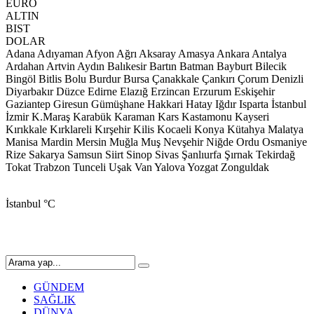
EURO
ALTIN
BIST
DOLAR
Adana
Adıyaman
Afyon
Ağrı
Aksaray
Amasya
Ankara
Antalya
Ardahan
Artvin
Aydın
Balıkesir
Bartın
Batman
Bayburt
Bilecik
Bingöl
Bitlis
Bolu
Burdur
Bursa
Çanakkale
Çankırı
Çorum
Denizli
Diyarbakır
Düzce
Edirne
Elazığ
Erzincan
Erzurum
Eskişehir
Gaziantep
Giresun
Gümüşhane
Hakkari
Hatay
Iğdır
Isparta
İstanbul
İzmir
K.Maraş
Karabük
Karaman
Kars
Kastamonu
Kayseri
Kırıkkale
Kırklareli
Kırşehir
Kilis
Kocaeli
Konya
Kütahya
Malatya
Manisa
Mardin
Mersin
Muğla
Muş
Nevşehir
Niğde
Ordu
Osmaniye
Rize
Sakarya
Samsun
Siirt
Sinop
Sivas
Şanlıurfa
Şırnak
Tekirdağ
Tokat
Trabzon
Tunceli
Uşak
Van
Yalova
Yozgat
Zonguldak
İstanbul
°C
GÜNDEM
SAĞLIK