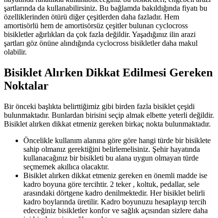
şartlarında da kullanabilirsiniz. Bu bağlamda bakıldığında fiyatı bu
özelliklerinden ötürü diğer çeşitlerden daha fazladır. Hem
amortisörlü hem de amortisörsüz çeşitler bulunan cyclocross
bisikletler ağırlıkları da çok fazla değildir. Yaşadığınız ilin arazi
şartları göz önüne alındığında cyclocross bisikletler daha makul
olabilir.
Bisiklet Alırken Dikkat Edilmesi Gereken
Noktalar
Bir önceki başlıkta belirttiğimiz gibi birden fazla bisiklet çeşidi
bulunmaktadır. Bunlardan birisini seçip almak elbette yeterli değildir.
Bisiklet alırken dikkat etmeniz gereken birkaç nokta bulunmaktadır.
Öncelikle kullanım alanına göre göre hangi türde bir bisiklete
sahip olmanız gerektiğini belirlemelisiniz. Şehir hayatında
kullanacağınız bir bisikleti bu alana uygun olmayan türde
seçmemek akıllıca olacaktır.
Bisiklet alırken dikkat etmeniz gereken en önemli madde ise
kadro boyuna göre tercihtir. 2 teker , koltuk, pedallar, sele
arasındaki dörtgene kadro denilmektedir. Her bisiklet belirli
kadro boylarında üretilir. Kadro boyunuzu hesaplayıp tercih
edeceğiniz bisikletler konfor ve sağlık açısından sizlere daha