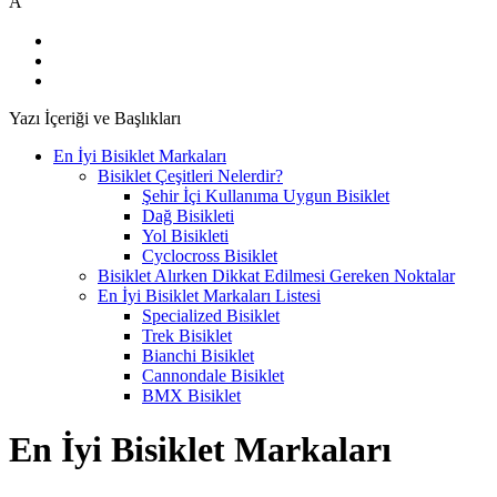
A
Yazı İçeriği ve Başlıkları
En İyi Bisiklet Markaları
Bisiklet Çeşitleri Nelerdir?
Şehir İçi Kullanıma Uygun Bisiklet
Dağ Bisikleti
Yol Bisikleti
Cyclocross Bisiklet
Bisiklet Alırken Dikkat Edilmesi Gereken Noktalar
En İyi Bisiklet Markaları Listesi
Specialized Bisiklet
Trek Bisiklet
Bianchi Bisiklet
Cannondale Bisiklet
BMX Bisiklet
En İyi Bisiklet Markaları