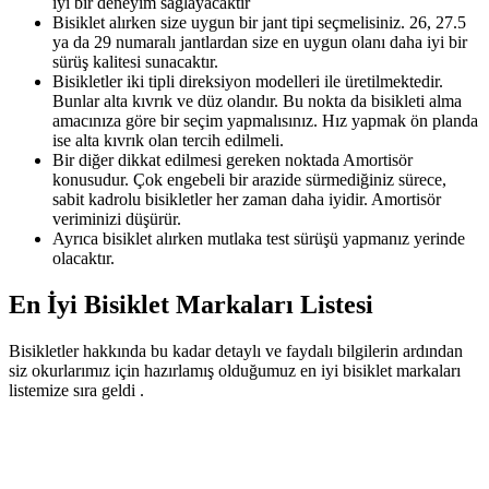
iyi bir deneyim sağlayacaktır
Bisiklet alırken size uygun bir jant tipi seçmelisiniz. 26, 27.5
ya da 29 numaralı jantlardan size en uygun olanı daha iyi bir
sürüş kalitesi sunacaktır.
Bisikletler iki tipli direksiyon modelleri ile üretilmektedir.
Bunlar alta kıvrık ve düz olandır. Bu nokta da bisikleti alma
amacınıza göre bir seçim yapmalısınız. Hız yapmak ön planda
ise alta kıvrık olan tercih edilmeli.
Bir diğer dikkat edilmesi gereken noktada Amortisör
konusudur. Çok engebeli bir arazide sürmediğiniz sürece,
sabit kadrolu bisikletler her zaman daha iyidir. Amortisör
veriminizi düşürür.
Ayrıca bisiklet alırken mutlaka test sürüşü yapmanız yerinde
olacaktır.
En İyi Bisiklet Markaları Listesi
Bisikletler hakkında bu kadar detaylı ve faydalı bilgilerin ardından
siz okurlarımız için hazırlamış olduğumuz en iyi bisiklet markaları
listemize sıra geldi .