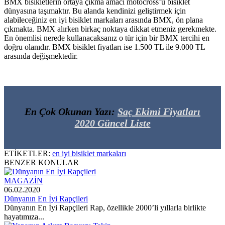
BMX bisikletlerin ortaya çıkma amacı motocross’u bisiklet
dünyasına taşımaktır. Bu alanda kendinizi geliştirmek için
alabileceğiniz en iyi bisiklet markaları arasında BMX, ön plana
çıkmakta. BMX alırken birkaç noktaya dikkat etmeniz gerekmekte.
En önemlisi nerede kullanacaksanız o tür için bir BMX tercihi en
doğru olanıdır. BMX bisiklet fiyatları ise 1.500 TL ile 9.000 TL
arasında değişmektedir.
En Çok Okunan Yazı:
Saç Ekimi Fiyatları
2020 Güncel Liste
ETİKETLER:
en iyi bisiklet markaları
BENZER KONULAR
MAGAZİN
06.02.2020
Dünyanın En İyi Rapçileri
Dünyanın En İyi Rapçileri Rap, özellikle 2000’li yıllarla birlikte
hayatımıza...