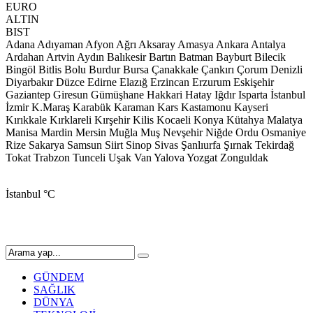
EURO
ALTIN
BIST
Adana
Adıyaman
Afyon
Ağrı
Aksaray
Amasya
Ankara
Antalya
Ardahan
Artvin
Aydın
Balıkesir
Bartın
Batman
Bayburt
Bilecik
Bingöl
Bitlis
Bolu
Burdur
Bursa
Çanakkale
Çankırı
Çorum
Denizli
Diyarbakır
Düzce
Edirne
Elazığ
Erzincan
Erzurum
Eskişehir
Gaziantep
Giresun
Gümüşhane
Hakkari
Hatay
Iğdır
Isparta
İstanbul
İzmir
K.Maraş
Karabük
Karaman
Kars
Kastamonu
Kayseri
Kırıkkale
Kırklareli
Kırşehir
Kilis
Kocaeli
Konya
Kütahya
Malatya
Manisa
Mardin
Mersin
Muğla
Muş
Nevşehir
Niğde
Ordu
Osmaniye
Rize
Sakarya
Samsun
Siirt
Sinop
Sivas
Şanlıurfa
Şırnak
Tekirdağ
Tokat
Trabzon
Tunceli
Uşak
Van
Yalova
Yozgat
Zonguldak
İstanbul
°C
GÜNDEM
SAĞLIK
DÜNYA