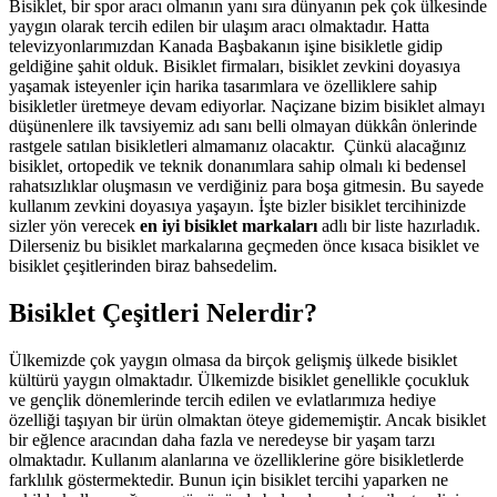
Bisiklet, bir spor aracı olmanın yanı sıra dünyanın pek çok ülkesinde
yaygın olarak tercih edilen bir ulaşım aracı olmaktadır. Hatta
televizyonlarımızdan Kanada Başbakanın işine bisikletle gidip
geldiğine şahit olduk. Bisiklet firmaları, bisiklet zevkini doyasıya
yaşamak isteyenler için harika tasarımlara ve özelliklere sahip
bisikletler üretmeye devam ediyorlar. Naçizane bizim bisiklet almayı
düşünenlere ilk tavsiyemiz adı sanı belli olmayan dükkân önlerinde
rastgele satılan bisikletleri almamanız olacaktır. Çünkü alacağınız
bisiklet, ortopedik ve teknik donanımlara sahip olmalı ki bedensel
rahatsızlıklar oluşmasın ve verdiğiniz para boşa gitmesin. Bu sayede
kullanım zevkini doyasıya yaşayın. İşte bizler bisiklet tercihinizde
sizler yön verecek
en iyi bisiklet markaları
adlı bir liste hazırladık.
Dilerseniz bu bisiklet markalarına geçmeden önce kısaca bisiklet ve
bisiklet çeşitlerinden biraz bahsedelim.
Bisiklet Çeşitleri Nelerdir?
Ülkemizde çok yaygın olmasa da birçok gelişmiş ülkede bisiklet
kültürü yaygın olmaktadır. Ülkemizde bisiklet genellikle çocukluk
ve gençlik dönemlerinde tercih edilen ve evlatlarımıza hediye
özelliği taşıyan bir ürün olmaktan öteye gidememiştir. Ancak bisiklet
bir eğlence aracından daha fazla ve neredeyse bir yaşam tarzı
olmaktadır. Kullanım alanlarına ve özelliklerine göre bisikletlerde
farklılık göstermektedir. Bunun için bisiklet tercihi yaparken ne