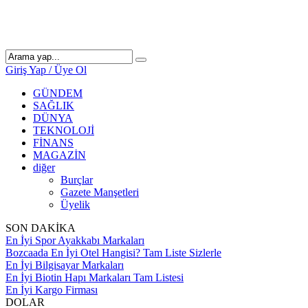
Giriş Yap / Üye Ol
GÜNDEM
SAĞLIK
DÜNYA
TEKNOLOJİ
FİNANS
MAGAZİN
diğer
Burçlar
Gazete Manşetleri
Üyelik
SON DAKİKA
En İyi Spor Ayakkabı Markaları
Bozcaada En İyi Otel Hangisi? Tam Liste Sizlerle
En İyi Bilgisayar Markaları
En İyi Biotin Hapı Markaları Tam Listesi
En İyi Kargo Firması
DOLAR