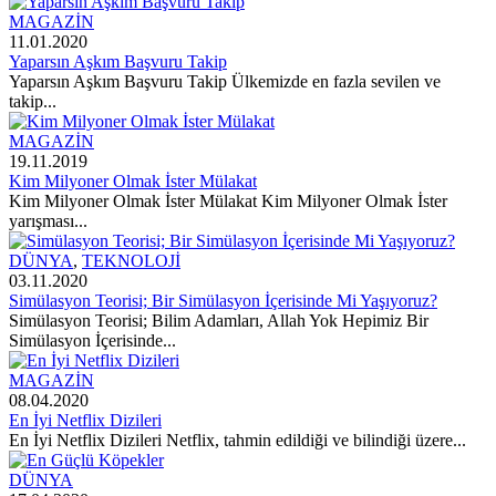
MAGAZİN
11.01.2020
Yaparsın Aşkım Başvuru Takip
Yaparsın Aşkım Başvuru Takip Ülkemizde en fazla sevilen ve
takip...
MAGAZİN
19.11.2019
Kim Milyoner Olmak İster Mülakat
Kim Milyoner Olmak İster Mülakat Kim Milyoner Olmak İster
yarışması...
DÜNYA
,
TEKNOLOJİ
03.11.2020
Simülasyon Teorisi; Bir Simülasyon İçerisinde Mi Yaşıyoruz?
Simülasyon Teorisi; Bilim Adamları, Allah Yok Hepimiz Bir
Simülasyon İçerisinde...
MAGAZİN
08.04.2020
En İyi Netflix Dizileri
En İyi Netflix Dizileri Netflix, tahmin edildiği ve bilindiği üzere...
DÜNYA