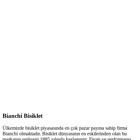
Bianchi Bisiklet
Ülkemizde bisiklet piyasasında en çok pazar payına sahip firma
Bianchi olmaktadır. Bisiklet dünyasının en eskilerinden olan bu
markanın serüveni 1885 yılında başlamıştır. Fiyatı ve performansı