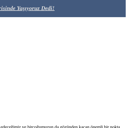
isinde Yaşıyoruz Dedi!
t edeceğimiz ve birçoğumuzun da gözünden kaçan önemli bir nokta