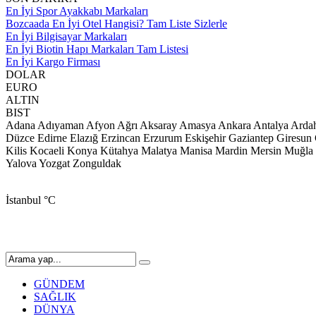
En İyi Spor Ayakkabı Markaları
Bozcaada En İyi Otel Hangisi? Tam Liste Sizlerle
En İyi Bilgisayar Markaları
En İyi Biotin Hapı Markaları Tam Listesi
En İyi Kargo Firması
DOLAR
EURO
ALTIN
BIST
Adana
Adıyaman
Afyon
Ağrı
Aksaray
Amasya
Ankara
Antalya
Arda
Düzce
Edirne
Elazığ
Erzincan
Erzurum
Eskişehir
Gaziantep
Giresun
Kilis
Kocaeli
Konya
Kütahya
Malatya
Manisa
Mardin
Mersin
Muğla
Yalova
Yozgat
Zonguldak
İstanbul
°C
GÜNDEM
SAĞLIK
DÜNYA