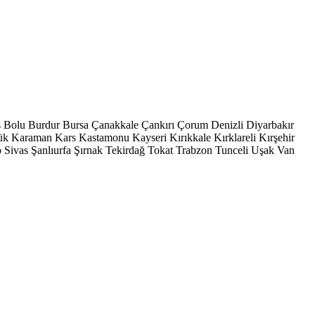
s
Bolu
Burdur
Bursa
Çanakkale
Çankırı
Çorum
Denizli
Diyarbakır
ük
Karaman
Kars
Kastamonu
Kayseri
Kırıkkale
Kırklareli
Kırşehir
p
Sivas
Şanlıurfa
Şırnak
Tekirdağ
Tokat
Trabzon
Tunceli
Uşak
Van