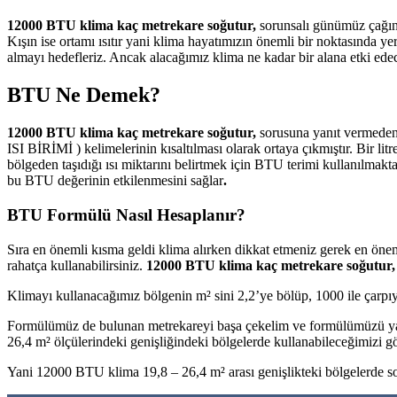
12000 BTU klima kaç metrekare soğutur,
sorunsalı günümüz çağında
Kışın ise ortamı ısıtır yani klima hayatımızın önemli bir noktasında ye
almayı hedefleriz. Ancak alacağımız klima ne kadar bir alana etki e
BTU Ne Demek?
12000 BTU klima kaç metrekare soğutur,
sorusuna yanıt vermeden 
ISI BİRİMİ ) kelimelerinin kısaltılması olarak ortaya çıkmıştır. Bir lit
bölgeden taşıdığı ısı miktarını belirtmek için BTU terimi kullanılma
bu BTU değerinin etkilenmesini sağlar
.
BTU Formülü Nasıl Hesaplanır?
Sıra en önemli kısma geldi klima alırken dikkat etmeniz gerek en öne
rahatça kullanabilirsiniz.
12000 BTU klima kaç metrekare soğutur
Klimayı kullanacağımız bölgenin m² sini 2,2’ye bölüp, 1000 ile çarp
Formülümüz de bulunan metrekareyi başa çekelim ve formülümüzü ya
26,4 m² ölçülerindeki genişliğindeki bölgelerde kullanabileceğimizi 
Yani 12000 BTU klima 19,8 – 26,4 m² arası genişlikteki bölgelerde soğ