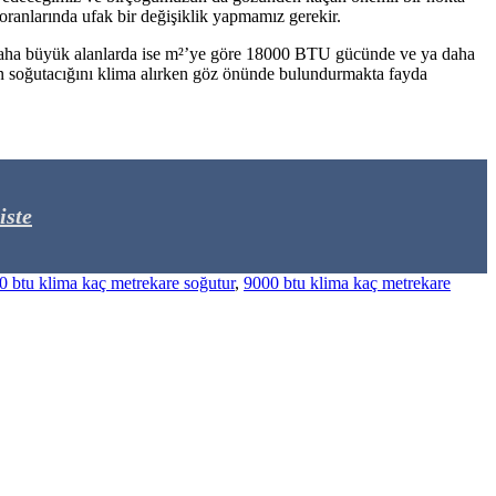
ranlarında ufak bir değişiklik yapmamız gerekir.
n daha büyük alanlarda ise m²’ye göre 18000 BTU gücünde ve ya daha
n soğutacığını klima alırken göz önünde bulundurmakta fayda
iste
0 btu klima kaç metrekare soğutur
,
9000 btu klima kaç metrekare