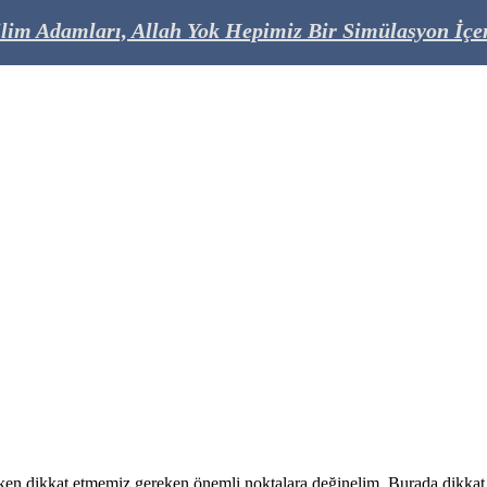
lim Adamları, Allah Yok Hepimiz Bir Simülasyon İçer
rken dikkat etmemiz gereken önemli noktalara değinelim. Burada dikka