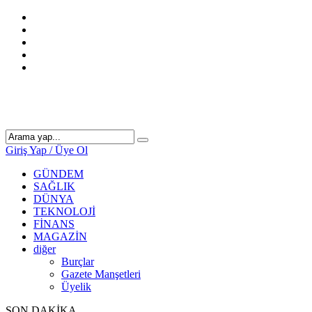
Giriş Yap / Üye Ol
GÜNDEM
SAĞLIK
DÜNYA
TEKNOLOJİ
FİNANS
MAGAZİN
diğer
Burçlar
Gazete Manşetleri
Üyelik
SON DAKİKA