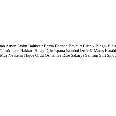
han
Artvin
Aydın
Balıkesir
Bartın
Batman
Bayburt
Bilecik
Bingöl
Bitli
Gümüşhane
Hakkari
Hatay
Iğdır
Isparta
İstanbul
İzmir
K.Maraş
Karab
Muş
Nevşehir
Niğde
Ordu
Osmaniye
Rize
Sakarya
Samsun
Siirt
Sino