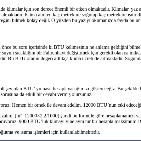
 klimalar için son derece önemli bir etken olmaktadır. Klimalar, yaz ayl
r almaktadır. Klima alırken kaç metrekare soğutup kaç metrekare ısıtır d
deceğini bilmek kolay değil. O yüzden bu yazıyı okumanızda fayda bulun
önce bu soru içerisinde ki BTU kelimesinin ne anlama geldiğini bilmek
re suyun sıcaklığını bir Fahrenhayt değiştirmek için gerekli olan ısı mikt
ktadır. Bu BTU oranın değeri arttıkça klima ücreti de artmaktadır. Soğ
mli şey olan BTU’ yu nasıl hesaplayacağımızı göstereceğiz. Bu şekilde k
,
sorusuna da etkili bir cevabı vermiş olursunuz.
ıyoruz. Hemen bir örnek ile devam edelim. 12000 BTU’nun etki edeceği 
zalım. (m²=12000×2,2/1000) şimdi bu formüle göre hesaplamamızı yapa
görüyoruz. 9000 BTU’luk klimayı yine aynı tür bir hesapla maksimum 19
utma ve ısıtma işlemleri için kullanılabilmektedir.