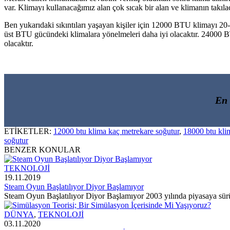
var. Klimayı kullanacağımız alan çok sıcak bir alan ve klimanın takı
Ben yukarıdaki sıkıntıları yaşayan kişiler için 12000 BTU klimayı 
üst BTU gücündeki klimalara yönelmeleri daha iyi olacaktır. 24000 B
olacaktır.
En
ETİKETLER:
12000 btu klima kaç metrekare soğutur
,
18000 btu kli
soğutur
BENZER KONULAR
TEKNOLOJİ
19.11.2019
Steam Oyun Başlatılıyor Diyor Başlamıyor
Steam Oyun Başlatılıyor Diyor Başlamıyor 2003 yılında piyasaya sürü
DÜNYA
,
TEKNOLOJİ
03.11.2020