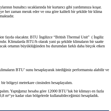
arının bunaltıcı sıcaklarında bir kurtarıcı gibi yardımınıza koşar.
iye her zaman merak eder ve ona göre kaliteli bir şekilde bir klima
maktadır.
te fayda olacaktır. BTU İngilizce “British Thermal Unit” ( İngiliz
arıdır. Klimalarda BTU/h olarak yani şu şekilde klimaların bir saatte
utulacak ortamın büyüklüğünden bu durumdan farklı daha birçok etken
limaların BTU’ sunu hesaplayarak istediğiniz performansta alabilir ve
bir bölgeyi metrekare cinsinden hesaplayalım.
lım. Yaptığımız hesaba göre 12000 BTU’luk bir klimayı en fazla
,8 m²‘ye kadar olan bölgelerde kullanabileceğimizi hesapladık.