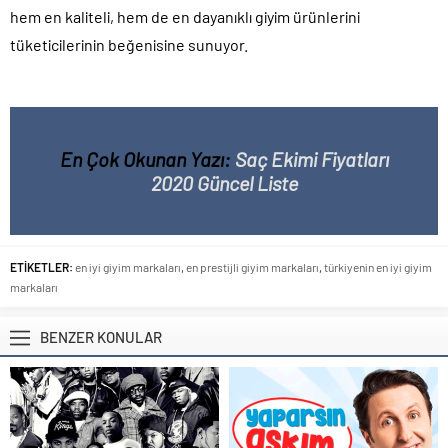
hem en kaliteli, hem de en dayanıklı giyim ürünlerini
tüketicilerinin beğenisine sunuyor.
En Çok Okunan Yazı:
Saç Ekimi Fiyatları
2020 Güncel Liste
ETİKETLER:
en iyi giyim markaları
,
en prestijli giyim markaları
,
türkiyenin en iyi giyim
markaları
BENZER KONULAR