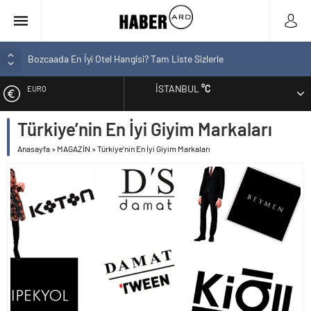
Bozcaada En İyi Otel Hangisi? Tam Liste Sizlerle
En İyi Bilgisayar Markaları
İSTANBUL
°C
ALTIN
En İyi Biotin Hapı Markaları Tam Listesi
En İyi Kargo Firması
Türkiye’nin En İyi Giyim Markaları
BIST
En İyi Spor Ayakkabı Markaları
Anasayfa
»
MAGAZİN
»
Türkiye’nin En İyi Giyim Markaları
DOLAR
EURO