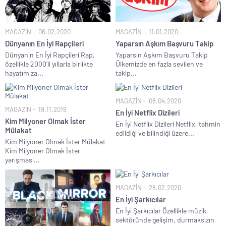
MAGAZİN
06.02.2020
MAGAZİN
11.01.2020
Dünyanın En İyi Rapçileri
Yaparsın Aşkım Başvuru Takip
Dünyanın En İyi Rapçileri Rap,
Yaparsın Aşkım Başvuru Takip
özellikle 2000’li yıllarla birlikte
Ülkemizde en fazla sevilen ve
hayatımıza...
takip...
MAGAZİN
08.04.2020
MAGAZİN
19.11.2019
En İyi Netflix Dizileri
Kim Milyoner Olmak İster
En İyi Netflix Dizileri Netflix, tahmin
Mülakat
edildiği ve bilindiği üzere...
Kim Milyoner Olmak İster Mülakat
Kim Milyoner Olmak İster
yarışması...
MAGAZİN
28.02.2020
En İyi Şarkıcılar
En İyi Şarkıcılar Özellikle müzik
sektöründe gelişim, durmaksızın