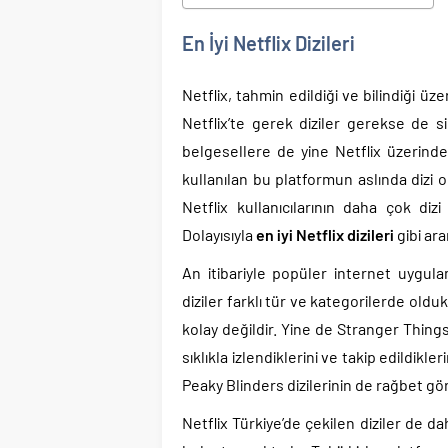
En İyi Netflix Dizileri
Netflix, tahmin edildiği ve bilindiği ü
Netflix’te gerek diziler gerekse de s
belgesellere de yine Netflix üzerind
kullanılan bu platformun aslında dizi 
Netflix kullanıcılarının daha çok diz
Dolayısıyla
en iyi Netflix dizileri
gibi ara
An itibariyle popüler internet uygula
diziler farklı tür ve kategorilerde olduk
kolay değildir. Yine de Stranger Things
sıklıkla izlendiklerini ve takip edildi
Peaky Blinders dizilerinin de rağbet g
oğum Kontrol Hapı En İyisi
En İyi Ayakkabı Markal
Netflix Türkiye’de çekilen diziler de da