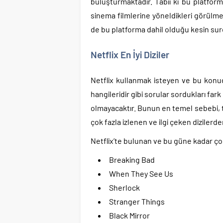
buluşturmaktadır. Tabii ki bu platform
sinema filmlerine yöneldikleri görülmekte
de bu platforma dahil olduğu kesin sur
Netflix En İyi Diziler
Netflix kullanmak isteyen ve bu konuda
hangileridir gibi sorular sordukları fark
olmayacaktır. Bunun en temel sebebi, t
çok fazla izlenen ve ilgi çeken dizilerd
Netflix’te bulunan ve bu güne kadar çok 
Breaking Bad
When They See Us
Sherlock
Stranger Things
Black Mirror