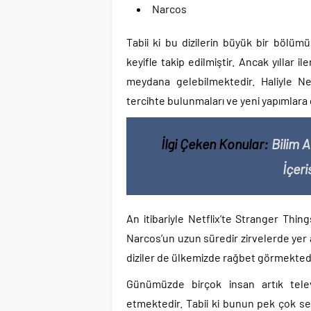
Narcos
Tabii ki bu dizilerin büyük bir bölüm
keyifle takip edilmiştir. Ancak yıllar il
meydana gelebilmektedir. Haliyle Net
tercihte bulunmaları ve yeni yapımlara 
İlgi Çeken Konular:
Bilim 
İçeri
An itibariyle Netflix’te Stranger Thing
Narcos’un uzun süredir zirvelerde yer a
diziler de ülkemizde rağbet görmektedi
Günümüzde birçok insan artık telev
etmektedir. Tabii ki bunun pek çok seb