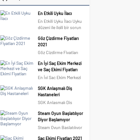
En Etkili Uyku İlacı
En Etkili Uyku İlacı Uyku
düzeni ile ilgili bir sorun
yaşıyor ve bu sorun
Göz Çizdirme Fiyatları
gündelik hayatlarınız ile
2021
birlikte iş hayatınızı ya da
sosyal hayatınızı da
Göz Çizdirme Fiyatları
etkiliyorsa ilaç desteği
2021 Göz, en önemli
En İyi Saç Ekim Merkezi
alabilirsiniz.
organlarımızdan biridir.
ve Saç Ekimi Fiyatları
Tavsiyemiz,...
Gözümüz yardımıyla bir
şeyin varlığını algılama,
En İyi Saç Ekim Merkezi
sezme durumuna
Neresi ve Fiyatları Nedir?
SGK Anlaşmalı Diş
‘’görmek’’ diyoruz. Göz
Türkiye’nin en iyi saç
Hastaneleri
bebeğimiz, gözümüz
ekim merkezi listesi,
aracılığı ile gerçekleşir.
Avrupa’nın önde gelen
SGK Anlaşmalı Diş
Bazen bu çok fonksiyona
kuruluşları tarafından
Hastaneleri Çoğumuz diş
Steam Oyun Başlatılıyor
sahip...
açıklandı! En iyi saç ekim
hastanelerine gitmeye
Diyor Başlamıyor
merkezleri ve saç ekimi...
tereddüt ediyoruz,
bunun önemli bir sebebi
Steam Oyun Başlatılıyor
de diş hastanelerinin sgk
Diyor Başlamıyor 2003
Saç Ekimi Fiyatları 2021
anlaşmalarının olup
yılında piyasaya sürülen