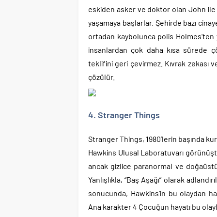
eskiden asker ve doktor olan John ile 
yaşamaya başlarlar. Şehirde bazı cinayet
ortadan kaybolunca polis Holmes’ten yar
insanlardan çok daha kısa sürede çö
teklifini geri çevirmez. Kıvrak zekası 
çözülür.
4. Stranger Things
Stranger Things, 1980’lerin başında ku
Hawkins Ulusal Laboratuvarı görünüşte
ancak gizlice paranormal ve doğaüstü
Yanlışlıkla, “Baş Aşağı” olarak adlandırı
sonucunda, Hawkins’in bu olaydan hab
Ana karakter 4 Çocuğun hayatı bu olayl