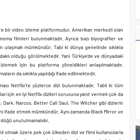
zere bir video izleme platformudur. Amerikan merkezli olan
inema filmleri bulunmaktadır. Ayrıca bazı biyografiler ve
en ulaşmak mümkündür. Tabi ki dünya genelinde sıklıkla
odaklı olduğu görülmektedir. Yani Türkiye’de ve dünyadaki
i izlemek için bu platforma yöneldikleri anlaşılmaktadır.
maların da sıklıkla yapıldığı ifade edilmektedir.
ması Netflix’te yüzlerce dizi bulunmaktadır. Tabii ki tüm
ları için en iyi Netflix dizileri sorusuna yanıt vermek çok da
, Dark, Narcos, Better Call Saul, The Witcher gibi dizlerin
klerini ifade etmek mümkündür. Aynı zamanda Black Mirror ve
ördüğü unutulmamalıdır.
arı 2021 Listesi
En Etkili Uyku İlacı
hil olmak üzere pek çok ülkeden dizi ve filmi kullanıcılarla