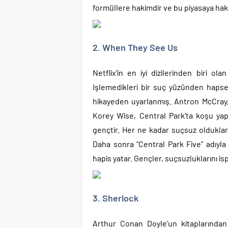
formüllere hakimdir ve bu piyasaya hak
2. When They See Us
Netflix’in en iyi dizilerinden biri o
Işlemedikleri bir suç yüzünden hapse
hikayeden uyarlanmış. Antron McCray
Korey Wise, Central Park’ta koşu yap
gençtir. Her ne kadar suçsuz oldukların
Daha sonra “Central Park Five” adıyla
hapis yatar. Gençler, suçsuzluklarını is
3. Sherlock
Arthur Conan Doyle’un kitaplarından 