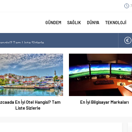
7
GÜNDEM
SAĞLIK
DÜNYA
TEKNOLOJİ
angisi? Tam Liste Sizlerle
arı
aları Tam Listesi
arkaları
En İyi Bilgisayar Markaları
En İyi Biotin Hapı Markaları T
Listesi