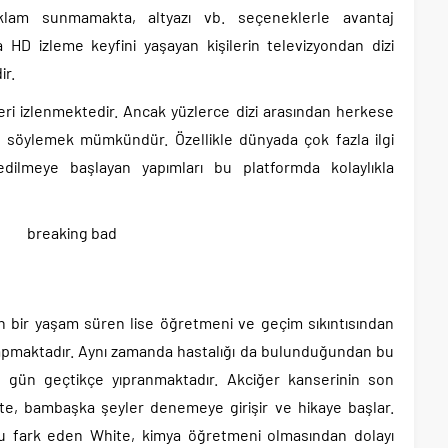
reklam sunmamakta, altyazı vb. seçeneklerle avantaj
ra HD izleme keyfini yaşayan kişilerin televizyondan dizi
ir.
ileri izlenmektedir. Ancak yüzlerce dizi arasından herkese
 söylemek mümkündür. Özellikle dünyada çok fazla ilgi
ilmeye başlayan yapımları bu platformda kolaylıkla
an bir yaşam süren lise öğretmeni ve geçim sıkıntısından
ı yapmaktadır. Aynı zamanda hastalığı da bulunduğundan bu
 gün geçtikçe yıpranmaktadır. Akciğer kanserinin son
te, bambaşka şeyler denemeye girişir ve hikaye başlar.
u fark eden White, kimya öğretmeni olmasından dolayı