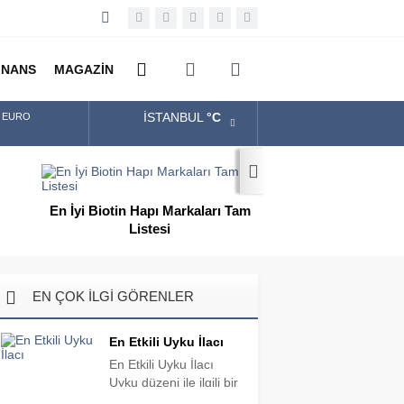
İNANS
MAGAZİN
İSTANBUL
°C
ALTIN
diğer
BIST
En İyi Kargo Firması
DOLAR
Tam
En İyi Şehir Bisikle
Modelle
EURO
EN ÇOK İLGİ GÖRENLER
En Etkili Uyku İlacı
En Etkili Uyku İlacı
Uyku düzeni ile ilgili bir
sorun yaşıyor ve bu