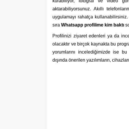
kurabiliyor, fotoğraf ve video gö
aktarabiliyorsunuz. Akıllı telefonla
uygulamayı rahatça kullanabilirsiniz. 
sıra
Whatsapp profilime kim baktı
s
Profilinizi ziyaret edenleri ya da in
olacaktır ve birçok kaynakta bu prog
yorumlarını incelediğimizde ise bu
dışında önerilen yazılımların, cihazlar
En İyi Ayakkabı Mar
Doğum Kontrol Hapı En İyisi
Listesi