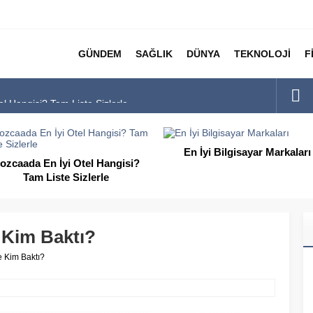
GÜNDEM
SAĞLIK
DÜNYA
TEKNOLOJİ
F
l Hangisi? Tam Liste Sizlerle
rkaları
Markaları Tam Listesi
En İyi Bilgisayar Markaları
ı
En İyi Biotin Hapı Markaları 
Listesi
ı Markaları
 Kim Baktı?
e Kim Baktı?