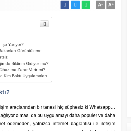
A
-
A
+
İşe Yarıyor?
 Bakanları Görüntüleme
tsiz
iğimde Bildirim Gidiyor mu?
Cihazıma Zarar Verir mi?
me Kim Baktı Uygulamaları
ktı?
etişim araçlarından bir tanesi hiç şüphesiz ki Whatsapp…
ı sağlıyor olması da bu uygulamayı daha popüler ve daha
ücret ödemeden, yalnızca internet bağlantısı ile iletişim