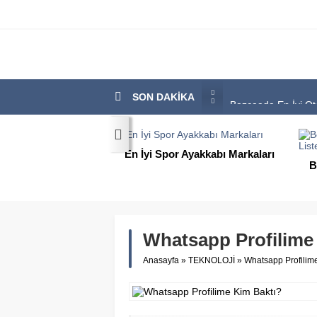
SON DAKİKA
Bozcaada En İyi Ote
En İyi Bilgisayar Ma
En İyi Biotin Hapı 
 Ayakkabı Markaları
En İyi Kargo Firmas
Bozcaada En İyi Otel Hangisi?
Tam Liste Sizlerle
En İyi Spor Ayakkab
Whatsapp Profilime
Anasayfa
»
TEKNOLOJİ
»
Whatsapp Profilim