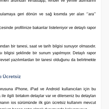
hemen ardından Whatsapp, rehber ve yenile adımlarını
gulamaya geri dönün ve sağ kısımda yer alan ‘’ara’’
cesinde profilinize bakanlar listeleniyor ve detaylı rapor
an bir tanesi, saat ve tarih bilgisi sunuyor olmasıdır.
ı bilgisi şeklinde bir sunum yapılmıyor. Detaylı rapor
levsel yazılımlardan bir tanesi olduğunu da belirtmekte
ı Ücretsiz
rusuna iPhone, iPad ve Android kullanıcıları için bu
le ilgili birtakım detaylar var ve dilerseniz bu detayları
manın ios sürümünde ilk gün ücretsiz kullanım mevcut