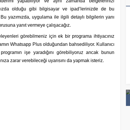
nderimi yapabiliyor ve aynı zamanda belgelerinizi
rınızda olduğu gibi bilgisayar ve ipad’lerinizde de bu
Bu yazımızda, uygulama ile ilgili detaylı bilgilerin yanı
orusuna yanıt vermeye çalışacağız.
celeyenleri görebilmeniz için ek bir programa ihtiyacınız
ramın Whatsapp Plus olduğundan bahsediliyor. Kullanıcı
 programın işe yaradığını görebiliyoruz ancak bunun
ınıza zarar verebileceği uyarısını da yapmak isteriz.
kaları 2021
En Etkili Uyku İlacı