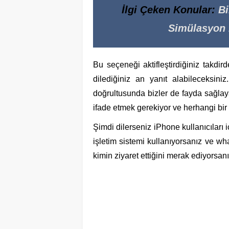
İlgi Çeken Konular:
Bi
Simülasyon İ
Bu seçeneği aktifleştirdiğiniz takdir
dilediğiniz an yanıt alabileceksin
doğrultusunda bizler de fayda sağlaya
ifade etmek gerekiyor ve herhangi bir ş
Şimdi dilerseniz iPhone kullanıcıları
işletim sistemi kullanıyorsanız ve what
kimin ziyaret ettiğini merak ediyorsan