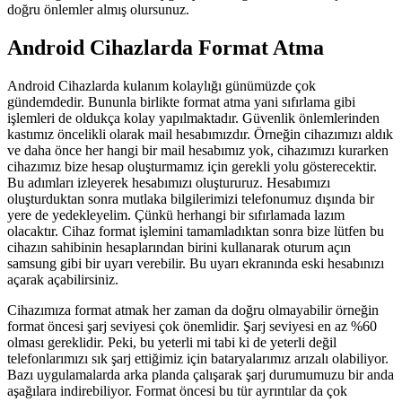
doğru önlemler almış olursunuz.
Android Cihazlarda Format Atma
Android Cihazlarda kulanım kolaylığı günümüzde çok
gündemdedir. Bununla birlikte format atma yani sıfırlama gibi
işlemleri de oldukça kolay yapılmaktadır. Güvenlik önlemlerinden
kastımız öncelikli olarak mail hesabımızdır. Örneğin cihazımızı aldık
ve daha önce her hangi bir mail hesabımız yok, cihazımızı kurarken
cihazımız bize hesap oluşturmamız için gerekli yolu gösterecektir.
Bu adımları izleyerek hesabımızı oluştururuz. Hesabımızı
oluşturduktan sonra mutlaka bilgilerimizi telefonumuz dışında bir
yere de yedekleyelim. Çünkü herhangi bir sıfırlamada lazım
olacaktır. Cihaz format işlemini tamamladıktan sonra bize lütfen bu
cihazın sahibinin hesaplarından birini kullanarak oturum açın
samsung gibi bir uyarı verebilir. Bu uyarı ekranında eski hesabınızı
açarak açabilirsiniz.
Cihazımıza format atmak her zaman da doğru olmayabilir örneğin
format öncesi şarj seviyesi çok önemlidir. Şarj seviyesi en az %60
olması gereklidir. Peki, bu yeterli mi tabi ki de yeterli değil
telefonlarımızı sık şarj ettiğimiz için bataryalarımız arızalı olabiliyor.
Bazı uygulamalarda arka planda çalışarak şarj durumumuzu bir anda
aşağılara indirebiliyor. Format öncesi bu tür ayrıntılar da çok