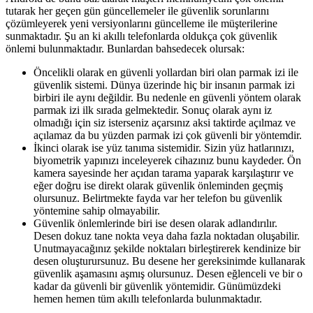
tutarak her geçen gün güncellemeler ile güvenlik sorunlarını
çözümleyerek yeni versiyonlarını güncelleme ile müşterilerine
sunmaktadır. Şu an ki akıllı telefonlarda oldukça çok güvenlik
önlemi bulunmaktadır. Bunlardan bahsedecek olursak:
Öncelikli olarak en güvenli yollardan biri olan parmak izi ile
güvenlik sistemi. Dünya üzerinde hiç bir insanın parmak izi
birbiri ile aynı değildir. Bu nedenle en güvenli yöntem olarak
parmak izi ilk sırada gelmektedir. Sonuç olarak aynı iz
olmadığı için siz isterseniz açarsınız aksi taktirde açılmaz ve
açılamaz da bu yüzden parmak izi çok güvenli bir yöntemdir.
İkinci olarak ise yüz tanıma sistemidir. Sizin yüz hatlarınızı,
biyometrik yapınızı inceleyerek cihazınız bunu kaydeder. Ön
kamera sayesinde her açıdan tarama yaparak karşılaştırır ve
eğer doğru ise direkt olarak güvenlik önleminden geçmiş
olursunuz. Belirtmekte fayda var her telefon bu güvenlik
yöntemine sahip olmayabilir.
Güvenlik önlemlerinde biri ise desen olarak adlandırılır.
Desen dokuz tane nokta veya daha fazla noktadan oluşabilir.
Unutmayacağınız şekilde noktaları birleştirerek kendinize bir
desen oluşturursunuz. Bu desene her gereksinimde kullanarak
güvenlik aşamasını aşmış olursunuz. Desen eğlenceli ve bir o
kadar da güvenli bir güvenlik yöntemidir. Günümüzdeki
hemen hemen tüm akıllı telefonlarda bulunmaktadır.