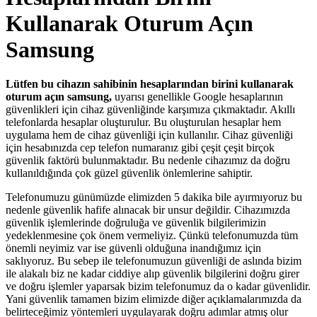
Kullanarak Oturum Açın
Samsung
Lütfen bu cihazın sahibinin hesaplarından birini kullanarak
oturum açın samsung,
uyarısı genellikle Google hesaplarının
güvenlikleri için cihaz güvenliğinde karşımıza çıkmaktadır. Akıllı
telefonlarda hesaplar oluşturulur. Bu oluşturulan hesaplar hem
uygulama hem de cihaz güvenliği için kullanılır. Cihaz güvenliği
için hesabınızda cep telefon numaranız gibi çeşit çeşit birçok
güvenlik faktörü bulunmaktadır. Bu nedenle cihazımız da doğru
kullanıldığında çok güzel güvenlik önlemlerine sahiptir.
Telefonumuzu günümüzde elimizden 5 dakika bile ayırmıyoruz bu
nedenle güvenlik hafife alınacak bir unsur değildir. Cihazımızda
güvenlik işlemlerinde doğruluğa ve güvenlik bilgilerimizin
yedeklenmesine çok önem vermeliyiz. Çünkü telefonumuzda tüm
önemli neyimiz var ise güvenli olduğuna inandığımız için
saklıyoruz. Bu sebep ile telefonumuzun güvenliği de aslında bizim
ile alakalı biz ne kadar ciddiye alıp güvenlik bilgilerini doğru girer
ve doğru işlemler yaparsak bizim telefonumuz da o kadar güvenlidir.
Yani güvenlik tamamen bizim elimizde diğer açıklamalarımızda da
belirteceğimiz yöntemleri uygulayarak doğru adımlar atmış olur