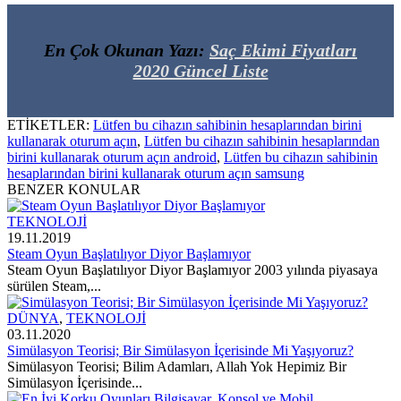
En Çok Okunan Yazı:
Saç Ekimi Fiyatları
2020 Güncel Liste
ETİKETLER:
Lütfen bu cihazın sahibinin hesaplarından birini
kullanarak oturum açın
,
Lütfen bu cihazın sahibinin hesaplarından
birini kullanarak oturum açın android
,
Lütfen bu cihazın sahibinin
hesaplarından birini kullanarak oturum açın samsung
BENZER KONULAR
TEKNOLOJİ
19.11.2019
Steam Oyun Başlatılıyor Diyor Başlamıyor
Steam Oyun Başlatılıyor Diyor Başlamıyor 2003 yılında piyasaya
sürülen Steam,...
DÜNYA
,
TEKNOLOJİ
03.11.2020
Simülasyon Teorisi; Bir Simülasyon İçerisinde Mi Yaşıyoruz?
Simülasyon Teorisi; Bilim Adamları, Allah Yok Hepimiz Bir
Simülasyon İçerisinde...