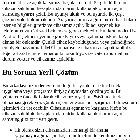
formatladık ve açtık karşımıza başlıkta da olduğu gibi lütfen bu
cihazın sahibinin hesaplarından birini kullanarak oturum açın
samsung uyarısı geldi. Bu uyarıyı aldık ve bu uyarıda iki çeşit
çözüm yolu bulunmaktadır. Araştırmalarımıza göre bir en basit olanı
istenen bilgileri gireriz ve cihazımız açılır. İkinci seçenek ise
telefonumuzun 24 saat beklemesi gerekmektedir. Bunların nedeni ise
Android işletim sisyemine göre kayıp veya çalınma riskine karşı
alınan bir önlemdir. Çünkü cihaz kaybolduğunda veya çalındığında
emniyete başvurarak İMEİ numarası ile cihazımızı kapattırabiliriz.
Eğer 24 saat içinde herhangi bir sıkıntı yok ise zaten anormal bir
durum yoktur ve cihazımız açılabilir.
Bu Soruna Yerli Çözüm
Bir arkadaşımızın deneyip bulduğu bir yöntem ise hiç bir ek
uygulama veya programa ihtiyaç duymadan çözüm yolu. Bu
yöntemde öncelikli olarak cihazımızın şarjının %60 in altında
olmaması gerekiyor. Çünkü işlemler esnasında şarjınızın bitmesi tüm
işlemleri alt üst edebilir. Cihazınızı açtınız ve karşınıza lütfen bu
cihazın sahibinin hesaplarından birini kullanarak oturum açın
samsung gibi bir uyarı geldi.
İlk olarak sizin cihazınızdan herhangi bir arama
yapamayacağınız için başka bir telefon ile kendinizi arayın.