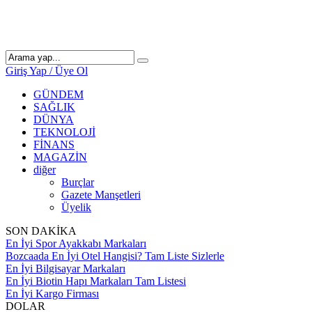
Giriş Yap / Üye Ol
GÜNDEM
SAĞLIK
DÜNYA
TEKNOLOJİ
FİNANS
MAGAZİN
diğer
Burçlar
Gazete Manşetleri
Üyelik
SON DAKİKA
En İyi Spor Ayakkabı Markaları
Bozcaada En İyi Otel Hangisi? Tam Liste Sizlerle
En İyi Bilgisayar Markaları
En İyi Biotin Hapı Markaları Tam Listesi
En İyi Kargo Firması
DOLAR