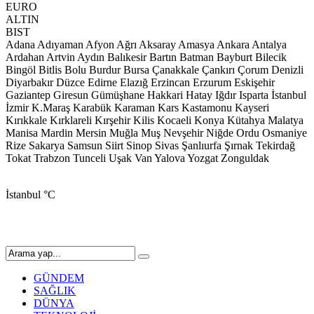
EURO
ALTIN
BIST
Adana
Adıyaman
Afyon
Ağrı
Aksaray
Amasya
Ankara
Antalya
Ardahan
Artvin
Aydın
Balıkesir
Bartın
Batman
Bayburt
Bilecik
Bingöl
Bitlis
Bolu
Burdur
Bursa
Çanakkale
Çankırı
Çorum
Denizli
Diyarbakır
Düzce
Edirne
Elazığ
Erzincan
Erzurum
Eskişehir
Gaziantep
Giresun
Gümüşhane
Hakkari
Hatay
Iğdır
Isparta
İstanbul
İzmir
K.Maraş
Karabük
Karaman
Kars
Kastamonu
Kayseri
Kırıkkale
Kırklareli
Kırşehir
Kilis
Kocaeli
Konya
Kütahya
Malatya
Manisa
Mardin
Mersin
Muğla
Muş
Nevşehir
Niğde
Ordu
Osmaniye
Rize
Sakarya
Samsun
Siirt
Sinop
Sivas
Şanlıurfa
Şırnak
Tekirdağ
Tokat
Trabzon
Tunceli
Uşak
Van
Yalova
Yozgat
Zonguldak
İstanbul
°C
GÜNDEM
SAĞLIK
DÜNYA