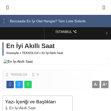
Bozcaada En İyi Otel Hangisi? Tam Liste Sizlerle
En İyi Bilgisayar Markaları
İSTANBUL
°C
ALTIN
En İyi Biotin Hapı Markaları Tam Listesi
En İyi Kargo Firması
En İyi Akıllı Saat
BIST
En İyi Spor Ayakkabı Markaları
Anasayfa
»
TEKNOLOJİ
»
En İyi Akıllı Saat
DOLAR
EURO
TEKNOLOJİ
0
A
-
A
+
Yazı İçeriği ve Başlıkları
En İyi Akıllı Saat