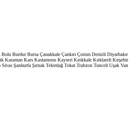
s
Bolu
Burdur
Bursa
Çanakkale
Çankırı
Çorum
Denizli
Diyarbakır
ük
Karaman
Kars
Kastamonu
Kayseri
Kırıkkale
Kırklareli
Kırşehir
p
Sivas
Şanlıurfa
Şırnak
Tekirdağ
Tokat
Trabzon
Tunceli
Uşak
Van