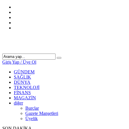
Giriş Yap / Üye Ol
GÜNDEM
SAĞLIK
DÜNYA
TEKNOLOJİ
FİNANS
MAGAZİN
diğer
Burçlar
Gazete Manşetleri
Üyelik
SON DAKİKA