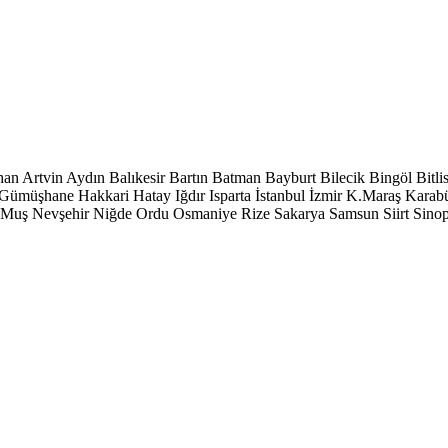
han
Artvin
Aydın
Balıkesir
Bartın
Batman
Bayburt
Bilecik
Bingöl
Bitli
Gümüşhane
Hakkari
Hatay
Iğdır
Isparta
İstanbul
İzmir
K.Maraş
Karab
Muş
Nevşehir
Niğde
Ordu
Osmaniye
Rize
Sakarya
Samsun
Siirt
Sino