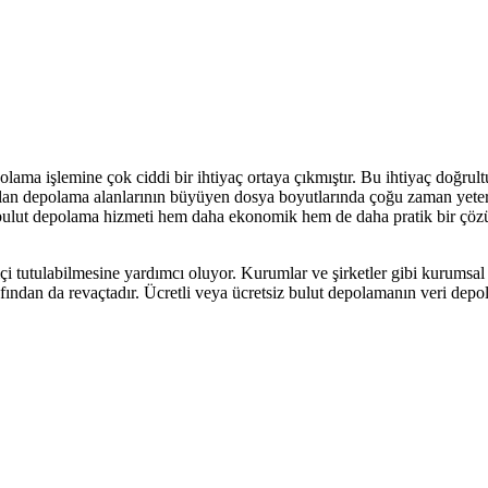
olama işlemine çok ciddi bir ihtiyaç ortaya çıkmıştır. Bu ihtiyaç doğrult
 olan depolama alanlarının büyüyen dosya boyutlarında çoğu zaman yeters
k bulut depolama hizmeti hem daha ekonomik hem de daha pratik bir çö
çi tutulabilmesine yardımcı oluyor. Kurumlar ve şirketler gibi kurumsal
rafından da revaçtadır. Ücretli veya ücretsiz bulut depolamanın veri depol