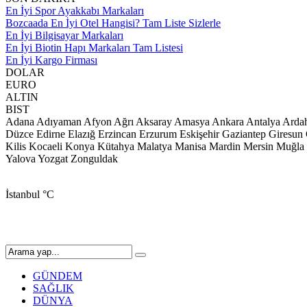
En İyi Spor Ayakkabı Markaları
Bozcaada En İyi Otel Hangisi? Tam Liste Sizlerle
En İyi Bilgisayar Markaları
En İyi Biotin Hapı Markaları Tam Listesi
En İyi Kargo Firması
DOLAR
EURO
ALTIN
BIST
Adana
Adıyaman
Afyon
Ağrı
Aksaray
Amasya
Ankara
Antalya
Arda
Düzce
Edirne
Elazığ
Erzincan
Erzurum
Eskişehir
Gaziantep
Giresun
Kilis
Kocaeli
Konya
Kütahya
Malatya
Manisa
Mardin
Mersin
Muğla
Yalova
Yozgat
Zonguldak
İstanbul
°C
GÜNDEM
SAĞLIK
DÜNYA