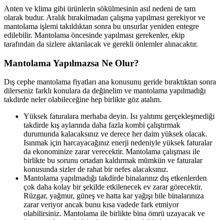
Anten ve klima gibi ürünlerin sökülmesinin asıl nedeni de tam
olarak budur. Aralık bırakılmadan çalışma yapılması gerekiyor ve
mantolama işlemi takıldıktan sonra bu unsurlar yeniden entegre
edilebilir. Mantolama öncesinde yapılması gerekenler, ekip
tarafından da sizlere aktarılacak ve gerekli önlemler alınacaktır.
Mantolama Yapılmazsa Ne Olur?
Dış cephe mantolama fiyatları ana konusunu geride bıraktıktan sonra
dilerseniz farklı konulara da değinelim ve mantolama yapılmadığı
takdirde neler olabileceğine hep birlikte göz atalım.
Yüksek faturalara merhaba deyin. Isı yalıtımı gerçekleşmediği
takdirde kış aylarında daha fazla kombi çalıştırmak
durumunda kalacaksınız ve derece her daim yüksek olacak.
Isınmak için harcayacağınız enerji nedeniyle yüksek faturalar
da ekonominize zarar verecektir. Mantolama çalışması ile
birlikte bu sorunu ortadan kaldırmak mümkün ve faturalar
konusunda sizler de rahat bir nefes alacaksınız.
Mantolama yapılmadığı takdirde binalarınız dış etkenlerden
çok daha kolay bir şekilde etkilenecek ev zarar görecektir.
Rüzgar, yağmur, güneş ve hatta kar yağışı bile binalarınıza
zarar veriyor ancak bunu kısa vadede fark etmiyor
olabilirsiniz. Mantolama ile birlikte bina ömrü uzayacak ve