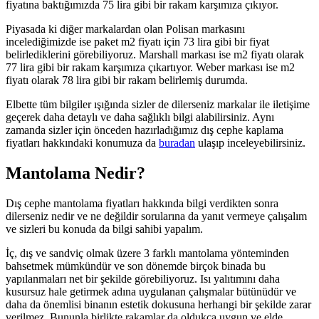
fiyatına baktığımızda 75 lira gibi bir rakam karşımıza çıkıyor.
Piyasada ki diğer markalardan olan Polisan markasını
incelediğimizde ise paket m2 fiyatı için 73 lira gibi bir fiyat
belirlediklerini görebiliyoruz. Marshall markası ise m2 fiyatı olarak
77 lira gibi bir rakam karşımıza çıkartıyor. Weber markası ise m2
fiyatı olarak 78 lira gibi bir rakam belirlemiş durumda.
Elbette tüm bilgiler ışığında sizler de dilerseniz markalar ile iletişime
geçerek daha detaylı ve daha sağlıklı bilgi alabilirsiniz. Aynı
zamanda sizler için önceden hazırladığımız dış cephe kaplama
fiyatları hakkındaki konumuza da
buradan
ulaşıp inceleyebilirsiniz.
Mantolama Nedir?
Dış cephe mantolama fiyatları hakkında bilgi verdikten sonra
dilerseniz nedir ve ne değildir sorularına da yanıt vermeye çalışalım
ve sizleri bu konuda da bilgi sahibi yapalım.
İç, dış ve sandviç olmak üzere 3 farklı mantolama yönteminden
bahsetmek mümkündür ve son dönemde birçok binada bu
yapılanmaları net bir şekilde görebiliyoruz. Isı yalıtımını daha
kusursuz hale getirmek adına uygulanan çalışmalar bütünüdür ve
daha da önemlisi binanın estetik dokusuna herhangi bir şekilde zarar
verilmez. Bununla birlikte rakamlar da oldukça uygun ve elde