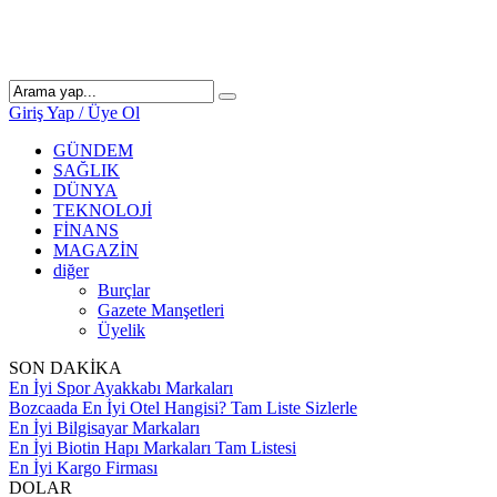
Giriş Yap / Üye Ol
GÜNDEM
SAĞLIK
DÜNYA
TEKNOLOJİ
FİNANS
MAGAZİN
diğer
Burçlar
Gazete Manşetleri
Üyelik
SON DAKİKA
En İyi Spor Ayakkabı Markaları
Bozcaada En İyi Otel Hangisi? Tam Liste Sizlerle
En İyi Bilgisayar Markaları
En İyi Biotin Hapı Markaları Tam Listesi
En İyi Kargo Firması
DOLAR