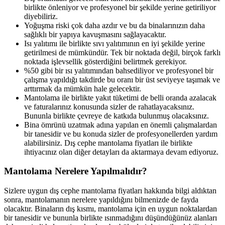
birlikte önleniyor ve profesyonel bir şekilde yerine getiriliyor
diyebiliriz.
Yoğuşma riski çok daha azdır ve bu da binalarınızın daha
sağlıklı bir yapıya kavuşmasını sağlayacaktır.
Isı yalıtımı ile birlikte sıvı yalıtımının en iyi şekilde yerine
getirilmesi de mümkündür. Tek bir noktada değil, birçok farklı
noktada işlevsellik gösterdiğini belirtmek gerekiyor.
%50 gibi bir ısı yalıtımından bahsediliyor ve profesyonel bir
çalışma yapıldığı takdirde bu oranı bir üst seviyeye taşımak ve
arttırmak da mümkün hale gelecektir.
Mantolama ile birlikte yakıt tüketimi de belli oranda azalacak
ve faturalarınız konusunda sizler de rahatlayacaksınız.
Bununla birlikte çevreye de katkıda bulunmuş olacaksınız.
Bina ömrünü uzatmak adına yapılan en önemli çalışmalardan
bir tanesidir ve bu konuda sizler de profesyonellerden yardım
alabilirsiniz. Dış cephe mantolama fiyatları ile birlikte
ihtiyacınız olan diğer detayları da aktarmaya devam ediyoruz.
Mantolama Nerelere Yapılmalıdır?
Sizlere uygun dış cephe mantolama fiyatları hakkında bilgi aldıktan
sonra, mantolamanın nerelere yapıldığını bilmenizde de fayda
olacaktır. Binaların dış kısmı, mantolama için en uygun noktalardan
bir tanesidir ve bununla birlikte ısınmadığını düşündüğünüz alanları