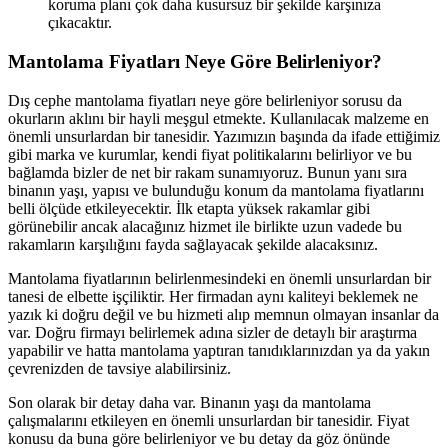
koruma planı çok daha kusursuz bir şekilde karşınıza
çıkacaktır.
Mantolama Fiyatları Neye Göre Belirleniyor?
Dış cephe mantolama fiyatları neye göre belirleniyor sorusu da
okurların aklını bir hayli meşgul etmekte. Kullanılacak malzeme en
önemli unsurlardan bir tanesidir. Yazımızın başında da ifade ettiğimiz
gibi marka ve kurumlar, kendi fiyat politikalarını belirliyor ve bu
bağlamda bizler de net bir rakam sunamıyoruz. Bunun yanı sıra
binanın yaşı, yapısı ve bulunduğu konum da mantolama fiyatlarını
belli ölçüde etkileyecektir. İlk etapta yüksek rakamlar gibi
görünebilir ancak alacağınız hizmet ile birlikte uzun vadede bu
rakamların karşılığını fayda sağlayacak şekilde alacaksınız.
Mantolama fiyatlarının belirlenmesindeki en önemli unsurlardan bir
tanesi de elbette işçiliktir. Her firmadan aynı kaliteyi beklemek ne
yazık ki doğru değil ve bu hizmeti alıp memnun olmayan insanlar da
var. Doğru firmayı belirlemek adına sizler de detaylı bir araştırma
yapabilir ve hatta mantolama yaptıran tanıdıklarınızdan ya da yakın
çevrenizden de tavsiye alabilirsiniz.
Son olarak bir detay daha var. Binanın yaşı da mantolama
çalışmalarını etkileyen en önemli unsurlardan bir tanesidir. Fiyat
konusu da buna göre belirleniyor ve bu detay da göz önünde