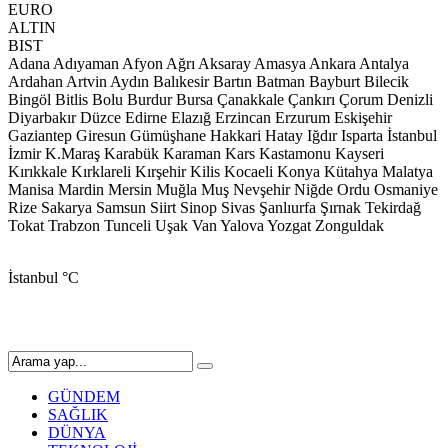
EURO
ALTIN
BIST
Adana
Adıyaman
Afyon
Ağrı
Aksaray
Amasya
Ankara
Antalya
Ardahan
Artvin
Aydın
Balıkesir
Bartın
Batman
Bayburt
Bilecik
Bingöl
Bitlis
Bolu
Burdur
Bursa
Çanakkale
Çankırı
Çorum
Denizli
Diyarbakır
Düzce
Edirne
Elazığ
Erzincan
Erzurum
Eskişehir
Gaziantep
Giresun
Gümüşhane
Hakkari
Hatay
Iğdır
Isparta
İstanbul
İzmir
K.Maraş
Karabük
Karaman
Kars
Kastamonu
Kayseri
Kırıkkale
Kırklareli
Kırşehir
Kilis
Kocaeli
Konya
Kütahya
Malatya
Manisa
Mardin
Mersin
Muğla
Muş
Nevşehir
Niğde
Ordu
Osmaniye
Rize
Sakarya
Samsun
Siirt
Sinop
Sivas
Şanlıurfa
Şırnak
Tekirdağ
Tokat
Trabzon
Tunceli
Uşak
Van
Yalova
Yozgat
Zonguldak
İstanbul
°C
GÜNDEM
SAĞLIK
DÜNYA