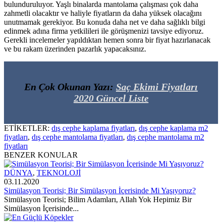
bulunduruluyor. Yaşlı binalarda mantolama çalışması çok daha
zahmetli olacaktır ve haliyle fiyatların da daha yüksek olacağını
unutmamak gerekiyor. Bu konuda daha net ve daha sağlıklı bilgi
edinmek adına firma yetkilileri ile görüşmenizi tavsiye ediyoruz.
Gerekli incelemeler yapıldıktan hemen sonra bir fiyat hazırlanacak
ve bu rakam üzerinden pazarlık yapacaksınız.
En Çok Okunan Yazı:
Saç Ekimi Fiyatları
2020 Güncel Liste
ETİKETLER:
dış cephe kaplama fiyatları
,
dış cephe kaplama m2
fiyatları
,
dış cephe mantolama fiyatları
,
dış cephe mantolama m2
fiyatları
BENZER KONULAR
DÜNYA
,
TEKNOLOJİ
03.11.2020
Simülasyon Teorisi; Bir Simülasyon İçerisinde Mi Yaşıyoruz?
Simülasyon Teorisi; Bilim Adamları, Allah Yok Hepimiz Bir
Simülasyon İçerisinde...